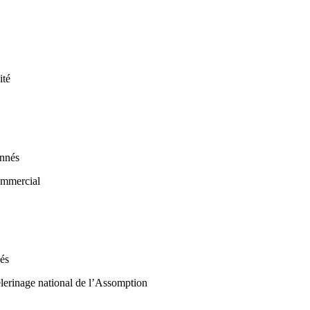
onnés
nés