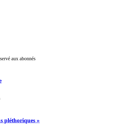
réservé aux abonnés
e
s
s pléthoriques »