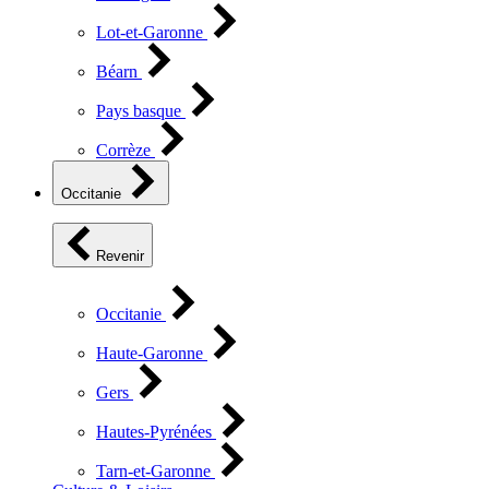
Lot-et-Garonne
Béarn
Pays basque
Corrèze
Occitanie
Revenir
Occitanie
Haute-Garonne
Gers
Hautes-Pyrénées
Tarn-et-Garonne