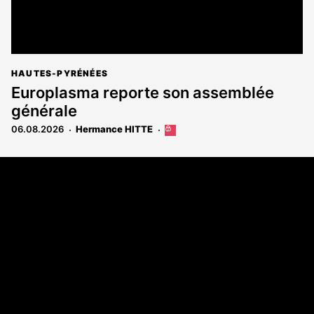
HAUTES-PYRÉNÉES
Europlasma reporte son assemblée
générale
06.08.2026
Hermance HITTE
Cet
article
est
Coordonnées
réservé
aux
108 rue Fondaudège - CS71900
abonnés
33081 Bordeaux Cedex
Tél. 05 56 81 17 32
A propos