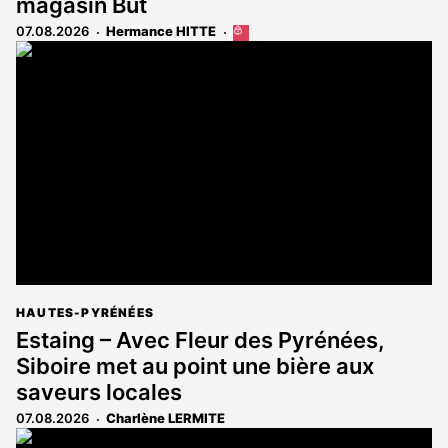
magasin But
07.08.2026
Hermance HITTE
Cet
article
est
réservé
aux
abonnés
HAUTES-PYRÉNÉES
Estaing – Avec Fleur des Pyrénées,
Siboire met au point une bière aux
saveurs locales
07.08.2026
Charlène LERMITE