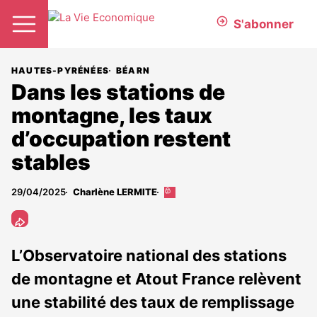
S'abonner
HAUTES-PYRÉNÉES
BÉARN
Dans les stations de
montagne, les taux
d’occupation restent
stables
29/04/2025
Charlène LERMITE
Cet
article
est
réservé
aux
L’Observatoire national des stations
abonnés
de montagne et Atout France relèvent
une stabilité des taux de remplissage