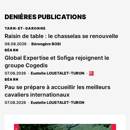
DENIÈRES PUBLICATIONS
TARN-ET-GARONNE
Raisin de table : le chasselas se renouvelle
08.08.2026
Bérengère BOSI
BÉARN
Global Expertise et Sofiga rejoignent le
groupe Cogedis
07.08.2026
Eustelle LOUSTALET-TURON
Cet
article
BÉARN
est
Pau se prépare à accueillir les meilleurs
réservé
cavaliers internationaux
aux
abonnés
07.08.2026
Eustelle LOUSTALET-TURON
Notre