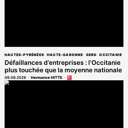
HAUTES-PYRÉNÉES
HAUTE-GARONNE
GERS
OCCITANIE
Défaillances d’entreprises : l’Occitanie
plus touchée que la moyenne nationale
06.08.2026
Hermance HITTE
Cet
article
est
réservé
aux
abonnés