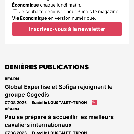
Économique
chaque lundi matin.
Je souhaite découvrir pour 3 mois le magazine
Vie Économique
en version numérique.
Inscrivez-vous à la newsletter
DENIÈRES PUBLICATIONS
BÉARN
Global Expertise et Sofiga rejoignent le
groupe Cogedis
07.08.2026
Eustelle LOUSTALET-TURON
Cet
article
BÉARN
est
Pau se prépare à accueillir les meilleurs
réservé
cavaliers internationaux
aux
abonnés
07.08.2026
Eustelle LOUSTALET-TURON