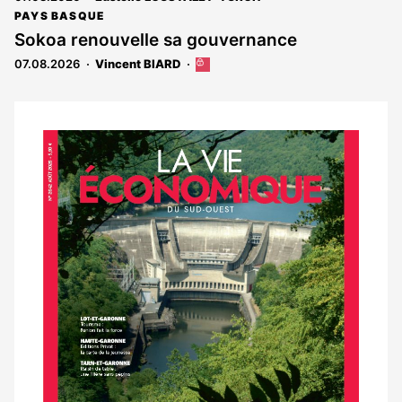
PAYS BASQUE
Sokoa renouvelle sa gouvernance
07.08.2026
Vincent BIARD
Cet
article
est
réservé
aux
Notre
abonnés
dernier
magazine