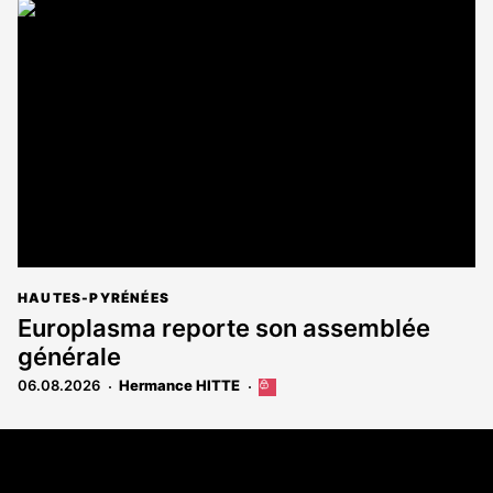
article
est
réservé
aux
abonnés
HAUTES-PYRÉNÉES
Europlasma reporte son assemblée
générale
06.08.2026
Hermance HITTE
Cet
article
est
Coordonnées
réservé
aux
108 rue Fondaudège - CS71900
abonnés