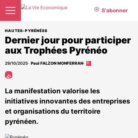
S'abonner
HAUTES-PYRÉNÉES
Dernier jour pour participer
aux Trophées Pyrénéo
29/10/2025
Paul FALZON MONFERRAN
Cet
article
est
réservé
aux
La manifestation valorise les
abonnés
initiatives innovantes des entreprises
et organisations du territoire
pyrénéen.