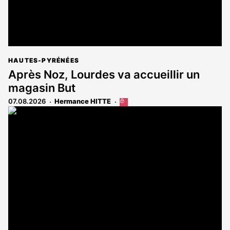
HAUTES-PYRÉNÉES
Après Noz, Lourdes va accueillir un
magasin But
07.08.2026
Hermance HITTE
Cet
article
est
réservé
aux
abonnés