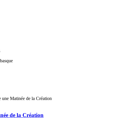
s
ée de la Création