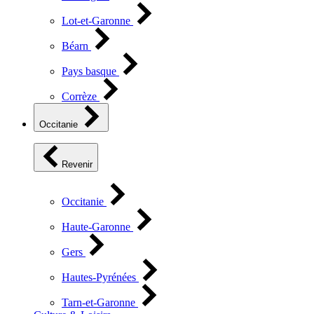
Lot-et-Garonne
Béarn
Pays basque
Corrèze
Occitanie
Revenir
Occitanie
Haute-Garonne
Gers
Hautes-Pyrénées
Tarn-et-Garonne