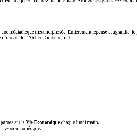
 la médiathèque du centre-ville de Bayonne rouvre ses portes ce vendredi
i une médiathèque métamorphosée. Entièrement repensé et agrandie, le plu
ître d’œuvre de l’Atelier Cambium, ont…
 parues sur la
Vie Économique
chaque lundi matin.
n version numérique.