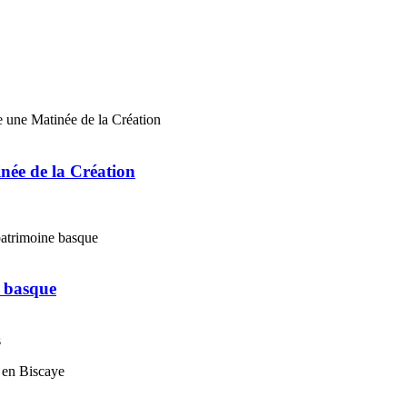
ée de la Création
e basque
s