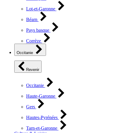
Lot-et-Garonne
Béarn
Pays basque
Corrèze
Occitanie
Revenir
Occitanie
Haute-Garonne
Gers
Hautes-Pyrénées
Tarn-et-Garonne