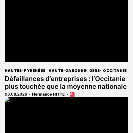
HAUTES-PYRÉNÉES
HAUTE-GARONNE
GERS
OCCITANIE
Défaillances d’entreprises : l’Occitanie
plus touchée que la moyenne nationale
06.08.2026
Hermance HITTE
Cet
article
est
réservé
aux
abonnés