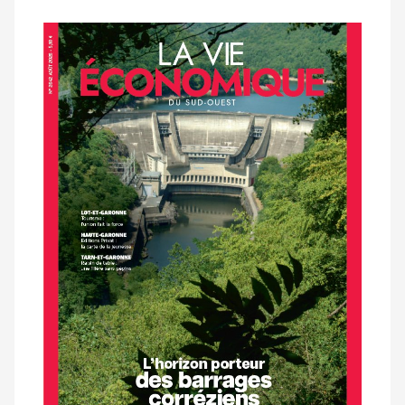
Notre
dernier
magazine