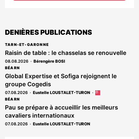
DENIÈRES PUBLICATIONS
TARN-ET-GARONNE
Raisin de table : le chasselas se renouvelle
08.08.2026
Bérengère BOSI
BÉARN
Global Expertise et Sofiga rejoignent le
groupe Cogedis
07.08.2026
Eustelle LOUSTALET-TURON
Cet
article
BÉARN
est
Pau se prépare à accueillir les meilleurs
réservé
cavaliers internationaux
aux
abonnés
07.08.2026
Eustelle LOUSTALET-TURON