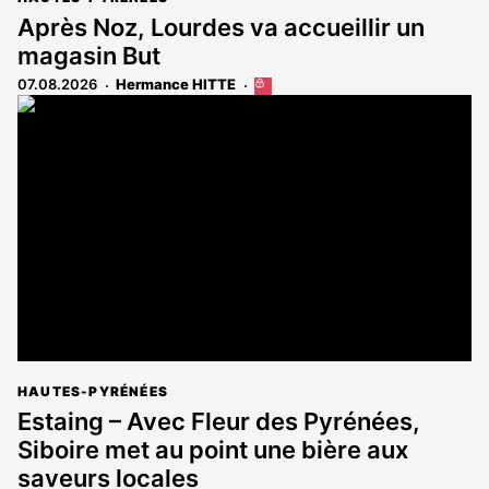
Après Noz, Lourdes va accueillir un
magasin But
07.08.2026
Hermance HITTE
Cet
article
est
réservé
aux
abonnés
HAUTES-PYRÉNÉES
Estaing – Avec Fleur des Pyrénées,
Siboire met au point une bière aux
saveurs locales