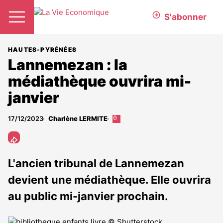
S'abonner
HAUTES-PYRÉNÉES
Lannemezan : la
médiathèque ouvrira mi-
janvier
17/12/2023
Charlène LERMITE
Cet
article
est
réservé
aux
L'ancien tribunal de Lannemezan
abonnés
devient une médiathèque. Elle ouvrira
au public mi-janvier prochain.