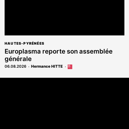
HAUTES-PYRÉNÉES
Europlasma reporte son assemblée
générale
06.08.2026
Hermance HITTE
Cet
article
est
Coordonnées
réservé
aux
108 rue Fondaudège - CS71900
abonnés
33081 Bordeaux Cedex
Tél. 05 56 81 17 32