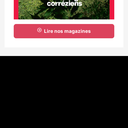
Lire nos magazines
Coordonnées
108 rue Fondaudège - CS71900
33081 Bordeaux Cedex
Tél. 05 56 81 17 32
A propos