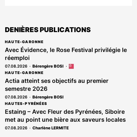
DENIÈRES PUBLICATIONS
HAUTE-GARONNE
Avec Évidence, le Rose Festival privilégie le
réemploi
07.08.2026
Bérengère BOSI
Cet
article
HAUTE-GARONNE
est
Actia atteint ses objectifs au premier
réservé
semestre 2026
aux
abonnés
07.08.2026
Bérengère BOSI
HAUTES-PYRÉNÉES
Estaing – Avec Fleur des Pyrénées, Siboire
met au point une bière aux saveurs locales
07.08.2026
Charlène LERMITE