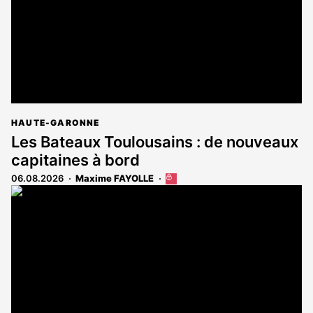
HAUTE-GARONNE
Les Bateaux Toulousains : de nouveaux
capitaines à bord
06.08.2026
Maxime FAYOLLE
Cet
article
est
réservé
aux
abonnés