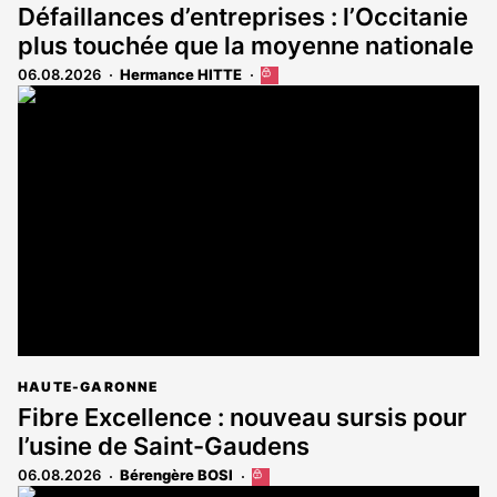
Défaillances d’entreprises : l’Occitanie
plus touchée que la moyenne nationale
06.08.2026
Hermance HITTE
Cet
article
est
réservé
aux
abonnés
HAUTE-GARONNE
Fibre Excellence : nouveau sursis pour
l’usine de Saint-Gaudens
06.08.2026
Bérengère BOSI
Cet