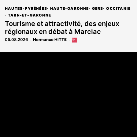
HAUTES-PYRÉNÉES
HAUTE-GARONNE
GERS
OCCITANIE
TARN-ET-GARONNE
Tourisme et attractivité, des enjeux
régionaux en débat à Marciac
05.08.2026
Hermance HITTE
Cet
article
est
Coordonnées
réservé
aux
108 rue Fondaudège - CS71900
abonnés
33081 Bordeaux Cedex
Tél. 05 56 81 17 32
A propos
Qui sommes-nous