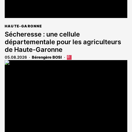
HAUTE-GARONNE
Sécheresse : une cellule
départementale pour les agriculteurs
de Haute-Garonne
05.08.2026
Bérengère BOSI
Cet
article
est
réservé
aux
abonnés