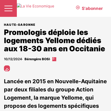
S'abonner
HAUTE-GARONNE
Promologis déploie les
logements Yellome dédiés
aux 18-30 ans en Occitanie
10/12/2024
Bérengère BOSI
Cet
article
est
réservé
aux
Lancée en 2015 en Nouvelle-Aquitaine
abonnés
par deux filiales du groupe Action
Logement, la marque Yellome, qui
propose des logements spécifiques