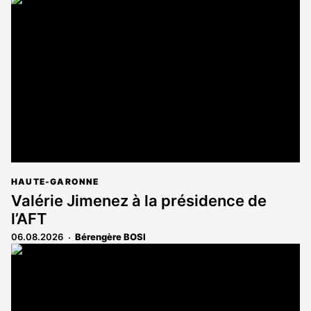
article
est
réservé
aux
abonnés
HAUTE-GARONNE
Valérie Jimenez à la présidence de
l’AFT
06.08.2026
Bérengère BOSI