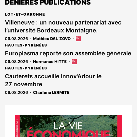
DENIÈRES PUBLICATIONS
LOT-ET-GARONNE
Villeneuve : un nouveau partenariat avec
l’université Bordeaux Montaigne.
06.08.2026
Mathieu DAL’ ZOVO
Cet
article
HAUTES-PYRÉNÉES
est
Europlasma reporte son assemblée générale
réservé
06.08.2026
Hermance HITTE
Cet
aux
article
abonnés
HAUTES-PYRÉNÉES
est
Cauterets accueille Innov’Adour le
réservé
27 novembre
aux
abonnés
06.08.2026
Charlène LERMITE
Notre
dernier