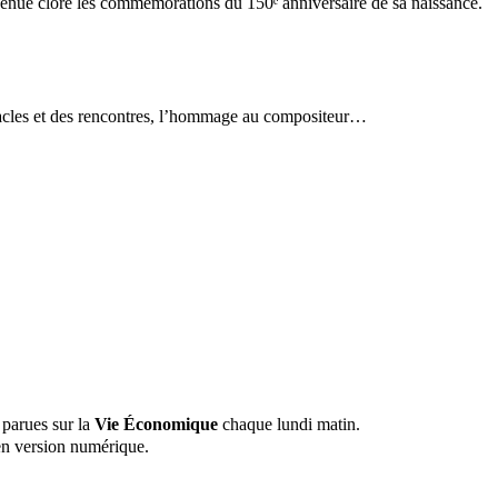
venue clore les commémorations du 150ᵉ anniversaire de sa naissance.
tacles et des rencontres, l’hommage au compositeur…
 parues sur la
Vie Économique
chaque lundi matin.
n version numérique.