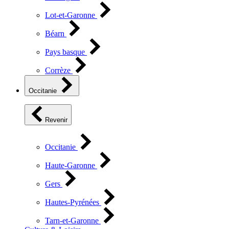
Lot-et-Garonne
Béarn
Pays basque
Corrèze
Occitanie
Revenir
Occitanie
Haute-Garonne
Gers
Hautes-Pyrénées
Tarn-et-Garonne