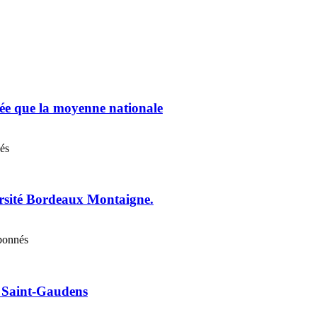
chée que la moyenne nationale
nés
ersité Bordeaux Montaigne.
abonnés
e Saint-Gaudens