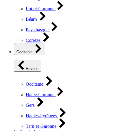
Lot-et-Garonne
Béarn
Pays basque
Corrèze
Occitanie
Revenir
Occitanie
Haute-Garonne
Gers
Hautes-Pyrénées
Tarn-et-Garonne