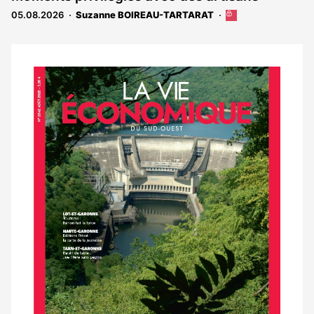
réservé
05.08.2026
Suzanne BOIREAU-TARTARAT
Cet
aux
article
abonnés
est
réservé
aux
Notre
abonnés
dernier
magazine