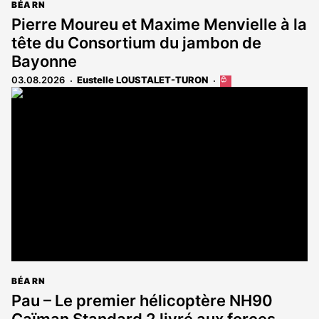
BÉARN
Pierre Moureu et Maxime Menvielle à la
tête du Consortium du jambon de
Bayonne
03.08.2026
Eustelle LOUSTALET-TURON
Cet
article
est
réservé
aux
abonnés
BÉARN
Pau – Le premier hélicoptère NH90
Caïman Standard 2 livré aux forces