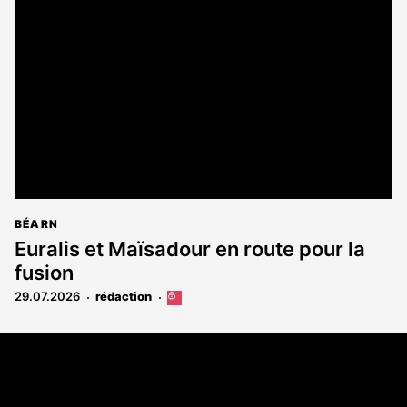
BÉARN
Euralis et Maïsadour en route pour la
fusion
29.07.2026
rédaction
Cet
article
est
Coordonnées
réservé
aux
108 rue Fondaudège - CS71900
abonnés
33081 Bordeaux Cedex