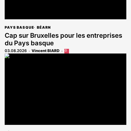
PAYS BASQUE
BÉARN
Cap sur Bruxelles pour les entreprises
du Pays basque
03.08.2026
Vincent BIARD
Cet
article
est
réservé
aux
abonnés