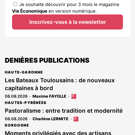
Je souhaite découvrir pour 3 mois le magazine
Vie Économique
en version numérique.
Inscrivez-vous à la newsletter
DENIÈRES PUBLICATIONS
HAUTE-GARONNE
Les Bateaux Toulousains : de nouveaux
capitaines à bord
06.08.2026
Maxime FAYOLLE
Cet
article
HAUTES-PYRÉNÉES
est
Pastoralisme : entre tradition et modernité
réservé
06.08.2026
Charlène LERMITE
Cet
aux
article
abonnés
DORDOGNE
est
Moments privilégiés avec des artisans