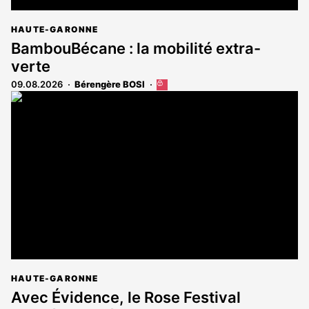
HAUTE-GARONNE
BambouBécane : la mobilité extra-
verte
09.08.2026
Bérengère BOSI
Cet
article
est
réservé
aux
abonnés
HAUTE-GARONNE
Avec Évidence, le Rose Festival