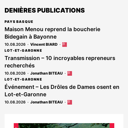
DENIÈRES PUBLICATIONS
PAYS BASQUE
Maison Menou reprend la boucherie
Bidegain à Bayonne
10.08.2026
Vincent BIARD
Cet
article
LOT-ET-GARONNE
est
Transmission – 10 incroyables repreneurs
réservé
recherchés
aux
abonnés
10.08.2026
Jonathan BITEAU
Cet
article
LOT-ET-GARONNE
est
Événement – Les Drôles de Dames osent en
réservé
Lot-et-Garonne
aux
abonnés
10.08.2026
Jonathan BITEAU
Cet
article
est
réservé
aux
Notre