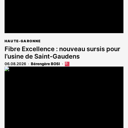
HAUTE-GARONNE
Fibre Excellence : nouveau sursis pour
l’usine de Saint-Gaudens
06.08.2026
Bérengère BOSI
Cet
article
est
réservé
aux
abonnés