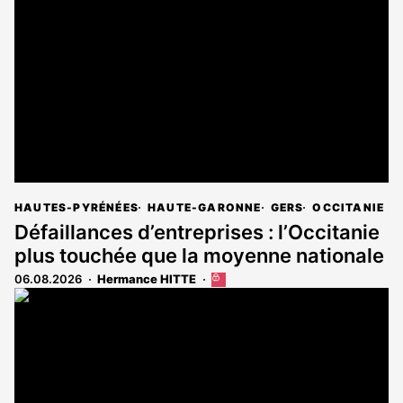
HAUTES-PYRÉNÉES
HAUTE-GARONNE
GERS
OCCITANIE
Défaillances d’entreprises : l’Occitanie
plus touchée que la moyenne nationale
06.08.2026
Hermance HITTE
Cet
article
est
réservé
aux
abonnés