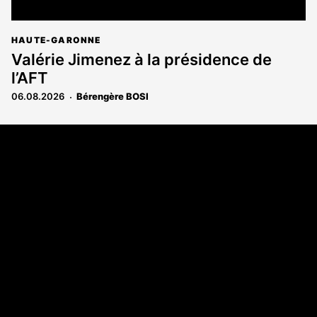
HAUTE-GARONNE
Valérie Jimenez à la présidence de
l’AFT
06.08.2026
Bérengère BOSI
Coordonnées
108 rue Fondaudège - CS71900
33081 Bordeaux Cedex
Tél. 05 56 81 17 32
A propos
Qui sommes-nous