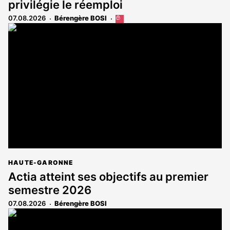
privilégie le réemploi
07.08.2026
Bérengère BOSI
Cet
article
est
réservé
aux
abonnés
HAUTE-GARONNE
Actia atteint ses objectifs au premier
semestre 2026
07.08.2026
Bérengère BOSI