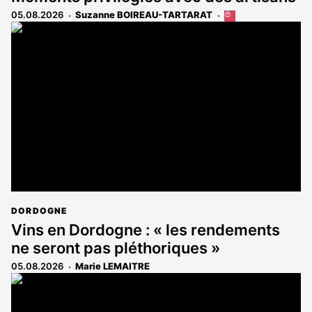
05.08.2026
Suzanne BOIREAU-TARTARAT
Cet
article
est
réservé
aux
abonnés
DORDOGNE
Vins en Dordogne : « les rendements
ne seront pas pléthoriques »
05.08.2026
Marie LEMAITRE