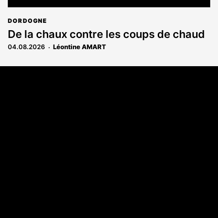
DORDOGNE
De la chaux contre les coups de chaud
04.08.2026
Léontine AMART
Coordonnées
108 rue Fondaudège - CS71900
33081 Bordeaux Cedex
Tél. 05 56 81 17 32
A propos
Qui sommes-nous
Contact