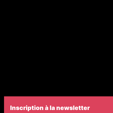
Annonces légales
Abonnement
Nos magazines
Ventes aux enchères & opportunités
Recrutement
Nos partenaires
Legal Medias
Échos Judiciaires Girondins
7 Jours
Informateur Judiciaire
Les Annonces Landaises
Inscription à la newsletter