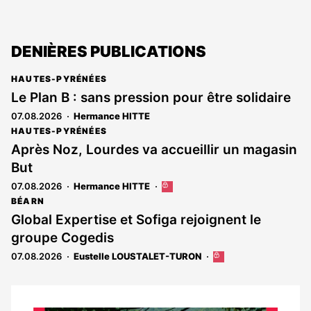
DENIÈRES PUBLICATIONS
HAUTES-PYRÉNÉES
Le Plan B : sans pression pour être solidaire
07.08.2026
Hermance HITTE
HAUTES-PYRÉNÉES
Après Noz, Lourdes va accueillir un magasin
But
07.08.2026
Hermance HITTE
Cet
article
BÉARN
est
Global Expertise et Sofiga rejoignent le
réservé
groupe Cogedis
aux
abonnés
07.08.2026
Eustelle LOUSTALET-TURON
Cet
article
est
réservé
aux