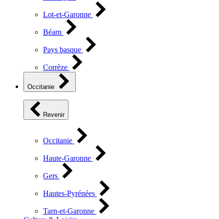
Lot-et-Garonne
Béarn
Pays basque
Corrèze
Occitanie
Revenir
Occitanie
Haute-Garonne
Gers
Hautes-Pyrénées
Tarn-et-Garonne