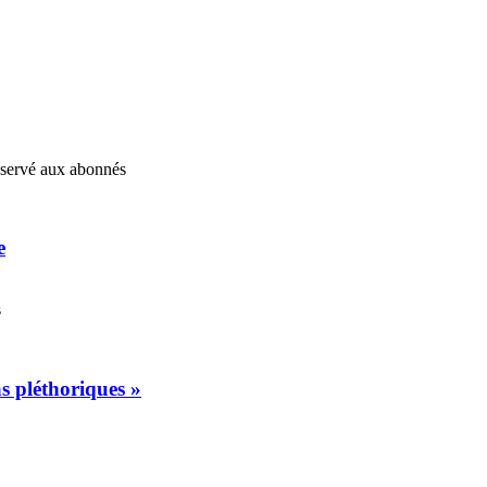
réservé aux abonnés
e
s
s pléthoriques »