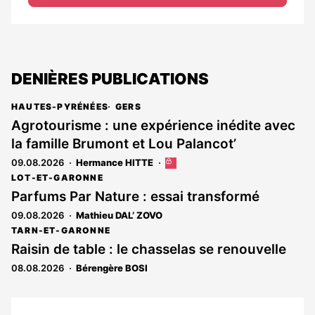
DENIÈRES PUBLICATIONS
HAUTES-PYRÉNÉES
GERS
Agrotourisme : une expérience inédite avec
la famille Brumont et Lou Palancot’
09.08.2026
Hermance HITTE
Cet
article
LOT-ET-GARONNE
est
Parfums Par Nature : essai transformé
réservé
09.08.2026
Mathieu DAL’ ZOVO
aux
abonnés
TARN-ET-GARONNE
Raisin de table : le chasselas se renouvelle
08.08.2026
Bérengère BOSI