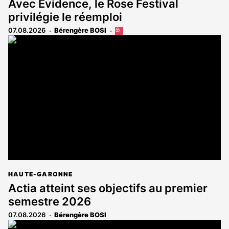
Avec Évidence, le Rose Festival
privilégie le réemploi
07.08.2026
Bérengère BOSI
Cet
article
est
réservé
aux
abonnés
HAUTE-GARONNE
Actia atteint ses objectifs au premier
semestre 2026
07.08.2026
Bérengère BOSI