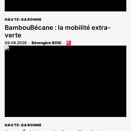
HAUTE-GARONNE
BambouBécane : la mobilité extra-
verte
09.08.2026
Bérengère BOSI
Cet
article
est
réservé
aux
abonnés
HAUTE-GARONNE