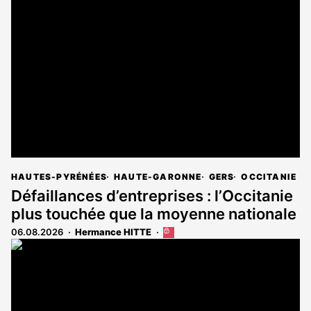
HAUTES-PYRÉNÉES
HAUTE-GARONNE
GERS
OCCITANIE
Défaillances d’entreprises : l’Occitanie
plus touchée que la moyenne nationale
06.08.2026
Hermance HITTE
Cet
article
est
réservé
aux
abonnés