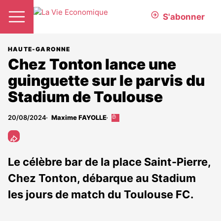
S'abonner
HAUTE-GARONNE
Chez Tonton lance une
guinguette sur le parvis du
Stadium de Toulouse
20/08/2024
Maxime FAYOLLE
Cet
article
est
réservé
aux
Le célèbre bar de la place Saint-Pierre,
abonnés
Chez Tonton, débarque au Stadium
les jours de match du Toulouse FC.