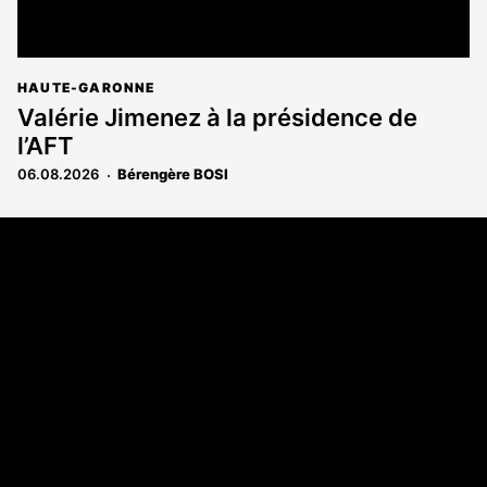
HAUTE-GARONNE
Valérie Jimenez à la présidence de
l’AFT
06.08.2026
Bérengère BOSI
Coordonnées
108 rue Fondaudège - CS71900
33081 Bordeaux Cedex
Tél. 05 56 81 17 32
A propos