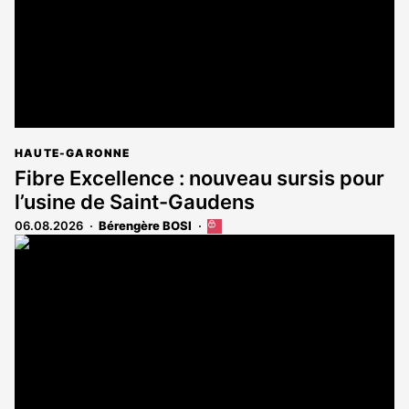
HAUTE-GARONNE
Fibre Excellence : nouveau sursis pour
l’usine de Saint-Gaudens
06.08.2026
Bérengère BOSI
Cet
article
est
réservé
aux
abonnés