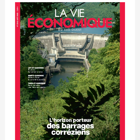
Notre
dernier
magazine