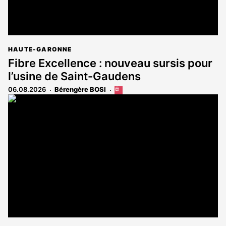
HAUTE-GARONNE
Fibre Excellence : nouveau sursis pour
l’usine de Saint-Gaudens
06.08.2026
Bérengère BOSI
Cet
article
est
réservé
aux
abonnés