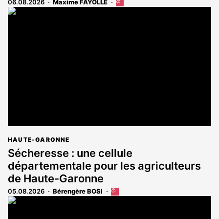
06.08.2026
Maxime FAYOLLE
Cet
article
est
réservé
aux
abonnés
HAUTE-GARONNE
Sécheresse : une cellule
départementale pour les agriculteurs
de Haute-Garonne
05.08.2026
Bérengère BOSI
Cet
article
est