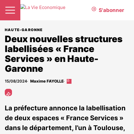
S'abonner
HAUTE-GARONNE
Deux nouvelles structures
labellisées « France
Services » en Haute-
Garonne
15/08/2024
Maxime FAYOLLE
Cet
article
est
réservé
aux
La préfecture annonce la labellisation
abonnés
de deux espaces « France Services »
dans le département, l’un à Toulouse,