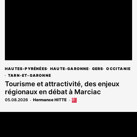
réservé
aux
abonnés
HAUTES-PYRÉNÉES
HAUTE-GARONNE
GERS
OCCITANIE
TARN-ET-GARONNE
Tourisme et attractivité, des enjeux
régionaux en débat à Marciac
05.08.2026
Hermance HITTE
Cet
article
est
Coordonnées
réservé
aux
108 rue Fondaudège - CS71900
abonnés
33081 Bordeaux Cedex