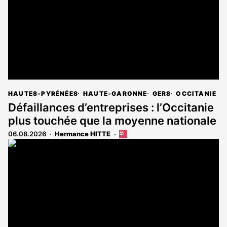
HAUTES-PYRÉNÉES
HAUTE-GARONNE
GERS
OCCITANIE
Défaillances d’entreprises : l’Occitanie
plus touchée que la moyenne nationale
06.08.2026
Hermance HITTE
Cet
article
est
réservé
aux
abonnés