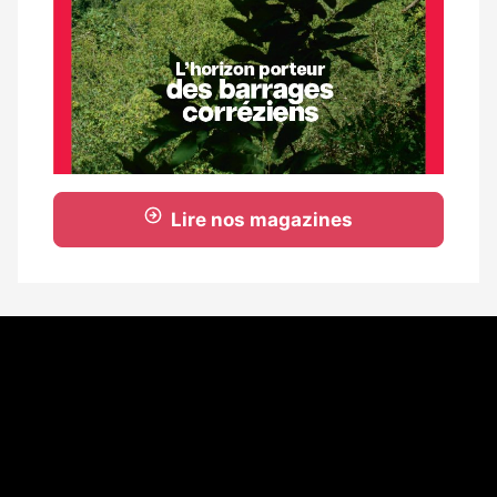
Lire nos magazines
Coordonnées
108 rue Fondaudège - CS71900
33081 Bordeaux Cedex
Tél. 05 56 81 17 32