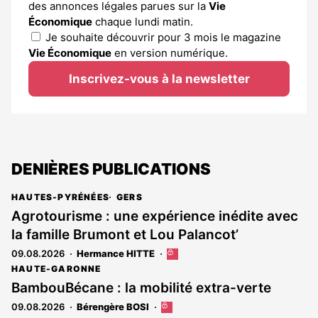
des annonces légales parues sur la
Vie
Économique
chaque lundi matin.
Je souhaite découvrir pour 3 mois le magazine
Vie Économique
en version numérique.
Inscrivez-vous à la newsletter
DENIÈRES PUBLICATIONS
HAUTES-PYRÉNÉES
GERS
Agrotourisme : une expérience inédite avec
la famille Brumont et Lou Palancot’
09.08.2026
Hermance HITTE
Cet
article
HAUTE-GARONNE
est
BambouBécane : la mobilité extra-verte
réservé
09.08.2026
Bérengère BOSI
Cet
aux