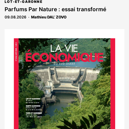
article
abonnés
LOT-ET-GARONNE
est
Parfums Par Nature : essai transformé
réservé
09.08.2026
Mathieu DAL’ ZOVO
aux
abonnés
Notre
dernier
magazine