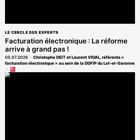
LE CERCLE DES EXPERTS
Facturation électronique : La réforme
arrive à grand pas !
05.07.2026
Christophe DEIT et Laurent VIDAL, référents «
facturation électronique » au sein de la DDFIP du Lot-et-Garonne
Cet
article
est
réservé
aux
abonnés