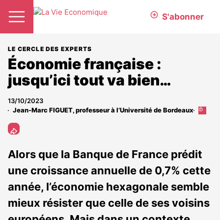
S'abonner
LE CERCLE DES EXPERTS
Économie française :
jusqu’ici tout va bien…
13/10/2023
Jean-Marc FIGUET, professeur à l’Université de Bordeaux
Cet
article
est
réserv
aux
Alors que la Banque de France prédit
abonn
une croissance annuelle de 0,7% cette
année, l’économie hexagonale semble
mieux résister que celle de ses voisins
européens. Mais dans un contexte