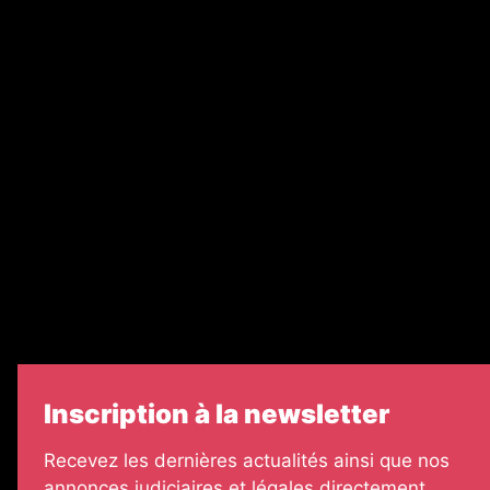
Nos magazines
Ventes aux enchères & opportunités
Recrutement
Nos partenaires
Legal Medias
Échos Judiciaires Girondins
7 Jours
Informateur Judiciaire
Les Annonces Landaises
Inscription à la newsletter
Recevez les dernières actualités ainsi que nos
annonces judiciaires et légales directement