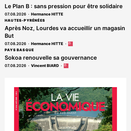
Le Plan B : sans pression pour être solidaire
07.08.2026
Hermance HITTE
HAUTES-PYRÉNÉES
Après Noz, Lourdes va accueillir un magasin
But
07.08.2026
Hermance HITTE
Cet
article
PAYS BASQUE
est
Sokoa renouvelle sa gouvernance
réservé
07.08.2026
Vincent BIARD
Cet
aux
article
abonnés
est
réservé
aux
Notre
abonnés
dernier
magazine