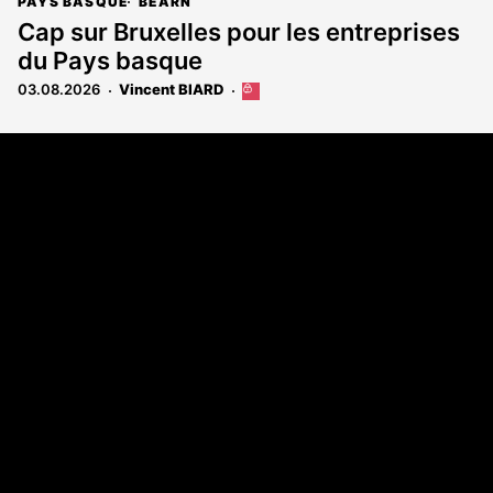
PAYS BASQUE
BÉARN
Cap sur Bruxelles pour les entreprises
du Pays basque
03.08.2026
Vincent BIARD
Cet
article
est
Coordonnées
réservé
aux
108 rue Fondaudège - CS71900
abonnés
33081 Bordeaux Cedex
Tél. 05 56 81 17 32
A propos
Qui sommes-nous
Contact
Annonces légales