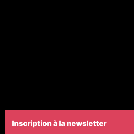
Abonnement
Nos magazines
Ventes aux enchères & opportunités
Recrutement
Nos partenaires
Legal Medias
Échos Judiciaires Girondins
7 Jours
Informateur Judiciaire
Les Annonces Landaises
Inscription à la newsletter