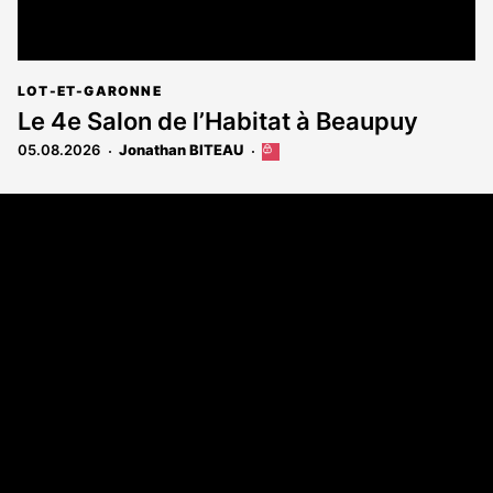
LOT-ET-GARONNE
Le 4e Salon de l’Habitat à Beaupuy
05.08.2026
Jonathan BITEAU
Cet
article
est
Coordonnées
réservé
aux
108 rue Fondaudège - CS71900
abonnés
33081 Bordeaux Cedex
Tél. 05 56 81 17 32
A propos
Qui sommes-nous