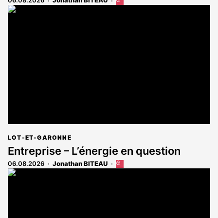
06.08.2026
Jonathan BITEAU
Cet
article
est
réservé
aux
abonnés
LOT-ET-GARONNE
Entreprise – L’énergie en question
06.08.2026
Jonathan BITEAU
Cet
article
est
réservé
aux
abonnés