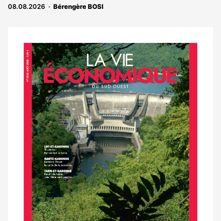
08.08.2026
Bérengère BOSI
aux
abonnés
Notre
dernier
magazine