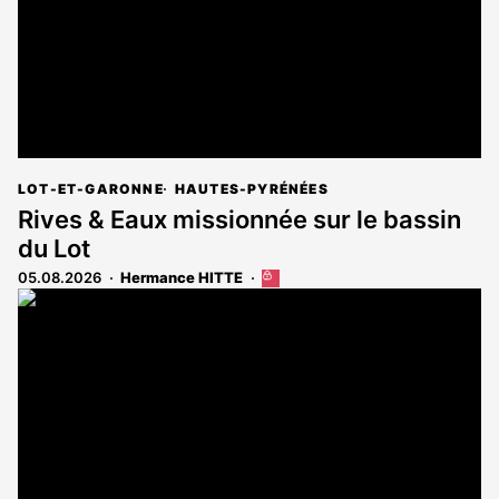
LOT-ET-GARONNE
HAUTES-PYRÉNÉES
Rives & Eaux missionnée sur le bassin
du Lot
05.08.2026
Hermance HITTE
Cet
article
est
réservé
aux
abonnés