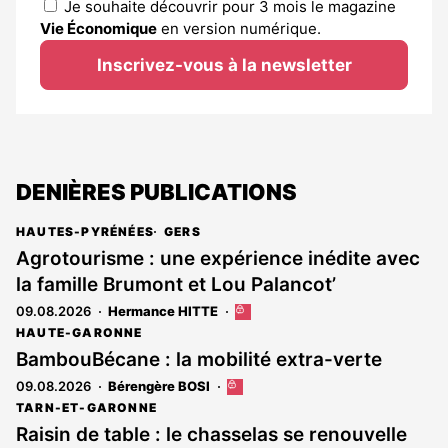
Je souhaite découvrir pour 3 mois le magazine
Vie Économique
en version numérique.
Inscrivez-vous à la newsletter
DENIÈRES PUBLICATIONS
HAUTES-PYRÉNÉES
GERS
Agrotourisme : une expérience inédite avec
la famille Brumont et Lou Palancot’
09.08.2026
Hermance HITTE
Cet
article
HAUTE-GARONNE
est
BambouBécane : la mobilité extra-verte
réservé
09.08.2026
Bérengère BOSI
Cet
aux
article
abonnés
TARN-ET-GARONNE
est
Raisin de table : le chasselas se renouvelle
réservé