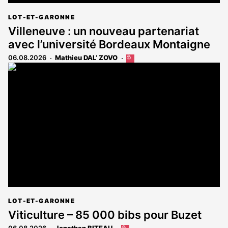
LOT-ET-GARONNE
Villeneuve : un nouveau partenariat
avec l’université Bordeaux Montaigne
06.08.2026
Mathieu DAL’ ZOVO
Cet
article
est
réservé
aux
abonnés
LOT-ET-GARONNE
Viticulture – 85 000 bibs pour Buzet