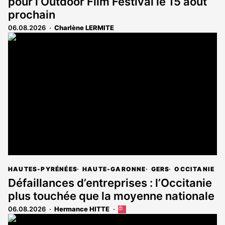
pour l’Outdoor Film Festival le 15 août
prochain
06.08.2026
Charlène LERMITE
HAUTES-PYRÉNÉES
HAUTE-GARONNE
GERS
OCCITANIE
Défaillances d’entreprises : l’Occitanie
plus touchée que la moyenne nationale
06.08.2026
Hermance HITTE
Cet
article