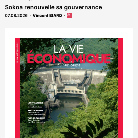
Sokoa renouvelle sa gouvernance
07.08.2026
Vincent BIARD
Cet
article
est
réservé
aux
Notre
abonnés
dernier
magazine