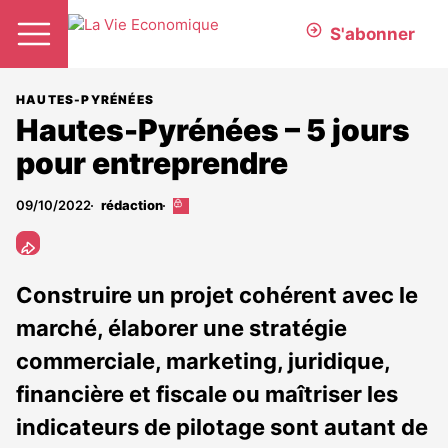
S'abonner
HAUTES-PYRÉNÉES
Hautes-Pyrénées – 5 jours
pour entreprendre
09/10/2022
rédaction
Cet
article
est
réservé
aux
Construire un projet cohérent avec le
abonnés
marché, élaborer une stratégie
commerciale, marketing, juridique,
financière et fiscale ou maîtriser les
indicateurs de pilotage sont autant de