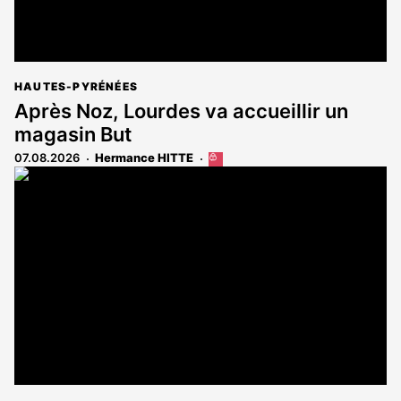
HAUTES-PYRÉNÉES
Après Noz, Lourdes va accueillir un
magasin But
07.08.2026
Hermance HITTE
Cet
article
est
réservé
aux
abonnés