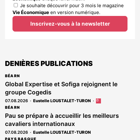
Je souhaite découvrir pour 3 mois le magazine
Vie Économique
en version numérique.
Inscrivez-vous à la newsletter
DENIÈRES PUBLICATIONS
BÉARN
Global Expertise et Sofiga rejoignent le
groupe Cogedis
07.08.2026
Eustelle LOUSTALET-TURON
Cet
article
BÉARN
est
Pau se prépare à accueillir les meilleurs
réservé
cavaliers internationaux
aux
abonnés
07.08.2026
Eustelle LOUSTALET-TURON
PAYS BASQUE