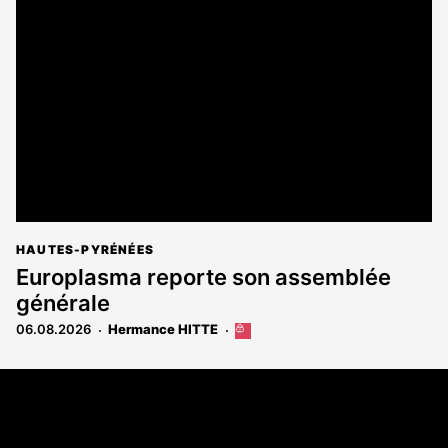
est
réservé
aux
abonnés
HAUTES-PYRÉNÉES
Europlasma reporte son assemblée
générale
06.08.2026
Hermance HITTE
Cet
article
est
Coordonnées
réservé
aux
108 rue Fondaudège - CS71900
abonnés
33081 Bordeaux Cedex