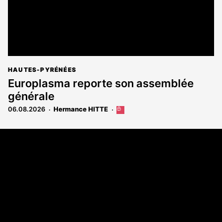
HAUTES-PYRÉNÉES
Europlasma reporte son assemblée
générale
06.08.2026
Hermance HITTE
Cet
article
est
Coordonnées
réservé
aux
108 rue Fondaudège - CS71900
abonnés
33081 Bordeaux Cedex
Tél. 05 56 81 17 32