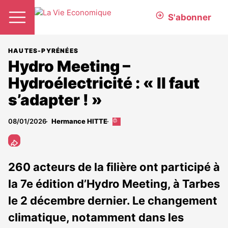
S'abonner
HAUTES-PYRÉNÉES
Hydro Meeting –
Hydroélectricité : « Il faut
s’adapter ! »
08/01/2026
Hermance HITTE
Cet
article
est
réservé
aux
260 acteurs de la filière ont participé à
abonnés
la 7e édition d’Hydro Meeting, à Tarbes
le 2 décembre dernier. Le changement
climatique, notamment dans les