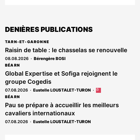
DENIÈRES PUBLICATIONS
TARN-ET-GARONNE
Raisin de table : le chasselas se renouvelle
08.08.2026
Bérengère BOSI
BÉARN
Global Expertise et Sofiga rejoignent le
groupe Cogedis
07.08.2026
Eustelle LOUSTALET-TURON
Cet
article
BÉARN
est
Pau se prépare à accueillir les meilleurs
réservé
cavaliers internationaux
aux
abonnés
07.08.2026
Eustelle LOUSTALET-TURON