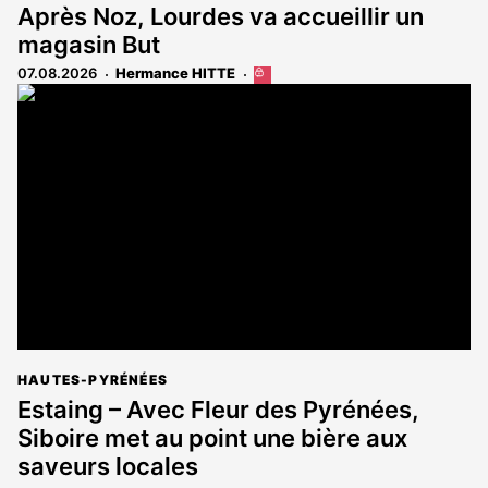
Après Noz, Lourdes va accueillir un
magasin But
07.08.2026
Hermance HITTE
Cet
article
est
réservé
aux
abonnés
HAUTES-PYRÉNÉES
Estaing – Avec Fleur des Pyrénées,
Siboire met au point une bière aux
saveurs locales