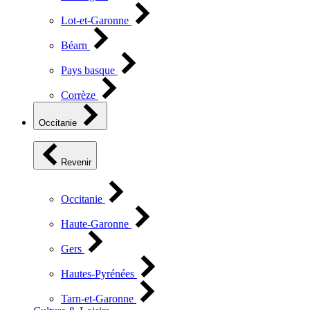
Lot-et-Garonne
Béarn
Pays basque
Corrèze
Occitanie
Revenir
Occitanie
Haute-Garonne
Gers
Hautes-Pyrénées
Tarn-et-Garonne