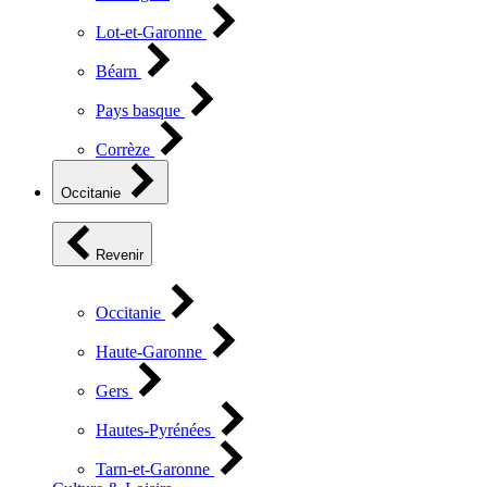
Lot-et-Garonne
Béarn
Pays basque
Corrèze
Occitanie
Revenir
Occitanie
Haute-Garonne
Gers
Hautes-Pyrénées
Tarn-et-Garonne