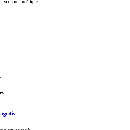
n version numérique.
t
nés
Cogedis