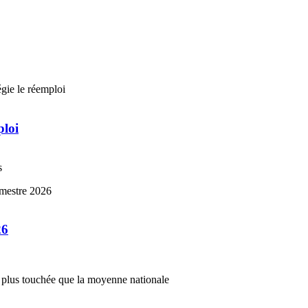
ploi
s
26