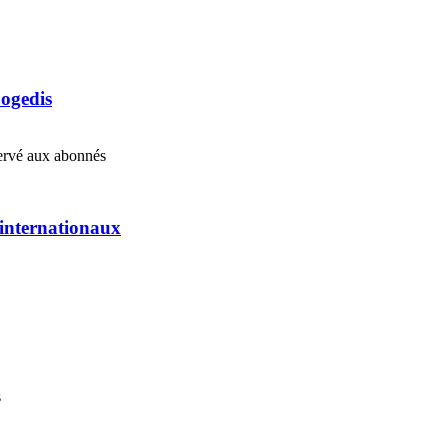
Cogedis
éservé aux abonnés
s internationaux
s