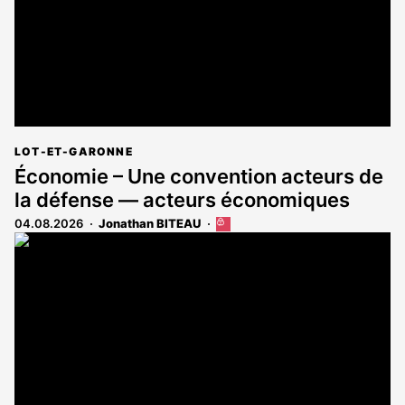
LOT-ET-GARONNE
Économie – Une convention acteurs de
la défense — acteurs économiques
04.08.2026
Jonathan BITEAU
Cet
article
est
réservé
aux
abonnés