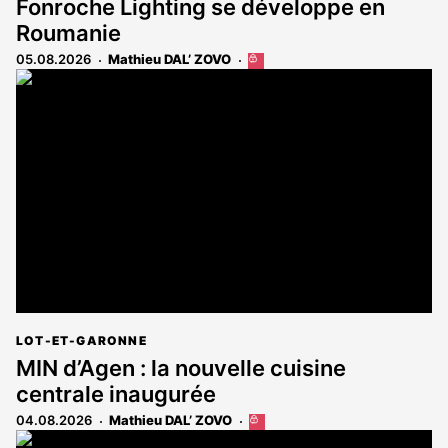
Fonroche Lighting se développe en
Roumanie
05.08.2026
Mathieu DAL’ ZOVO
Cet
article
est
réservé
aux
abonnés
LOT-ET-GARONNE
MIN d’Agen : la nouvelle cuisine
centrale inaugurée
04.08.2026
Mathieu DAL’ ZOVO
Cet
article