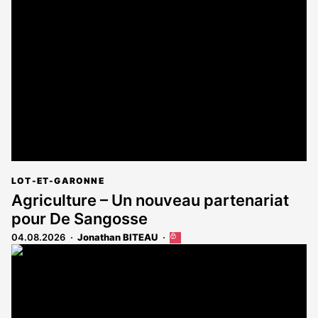
est
réservé
aux
abonnés
LOT-ET-GARONNE
Agriculture – Un nouveau partenariat
pour De Sangosse
04.08.2026
Jonathan BITEAU
Cet
article
est
réservé
aux
abonnés