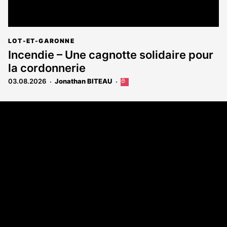
LOT-ET-GARONNE
Incendie – Une cagnotte solidaire pour
la cordonnerie
03.08.2026
Jonathan BITEAU
Cet
article
est
Coordonnées
réservé
aux
108 rue Fondaudège - CS71900
abonnés
33081 Bordeaux Cedex
Tél. 05 56 81 17 32
A propos