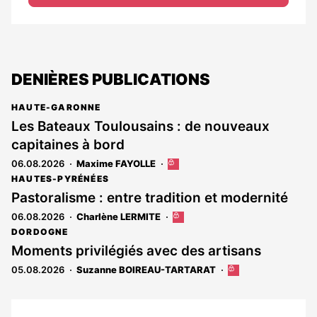
DENIÈRES PUBLICATIONS
HAUTE-GARONNE
Les Bateaux Toulousains : de nouveaux
capitaines à bord
06.08.2026
Maxime FAYOLLE
Cet
article
HAUTES-PYRÉNÉES
est
Pastoralisme : entre tradition et modernité
réservé
06.08.2026
Charlène LERMITE
Cet
aux
article
abonnés
DORDOGNE
est
Moments privilégiés avec des artisans
réservé
05.08.2026
Suzanne BOIREAU-TARTARAT
Cet
aux
article
abonnés
est
réservé