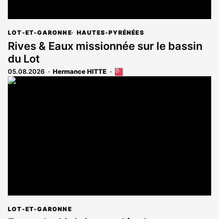
LOT-ET-GARONNE
HAUTES-PYRÉNÉES
Rives & Eaux missionnée sur le bassin
du Lot
05.08.2026
Hermance HITTE
Cet
article
est
réservé
aux
abonnés
LOT-ET-GARONNE