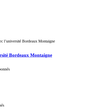
ersité Bordeaux Montaigne
abonnés
nés