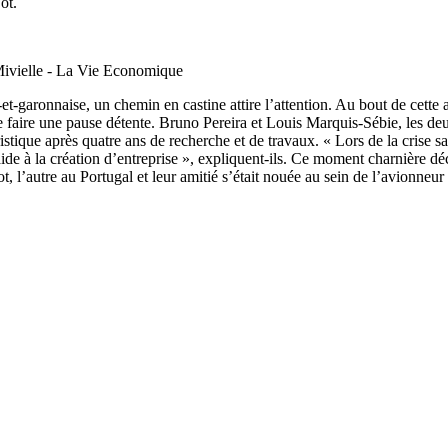
ot.
Mivielle - La Vie Economique
t-garonnaise, un chemin en castine attire l’attention. Au bout de cette a
de faire une pause détente. Bruno Pereira et Louis Marquis-Sébie, les deu
ristique après quatre ans de recherche et de travaux. « Lors de la crise 
ide à la création d’entreprise », expliquent-ils. Ce moment charnière dé
ot, l’autre au Portugal et leur amitié s’était nouée au sein de l’avionne