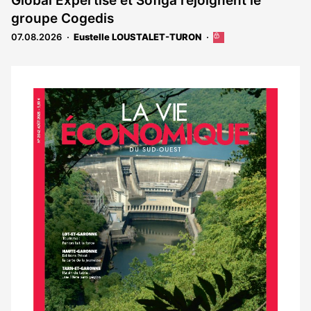
Global Expertise et Sofiga rejoignent le
réservé
groupe Cogedis
aux
abonnés
07.08.2026
Eustelle LOUSTALET-TURON
Cet
article
est
réservé
aux
Notre
abonnés
dernier
magazine