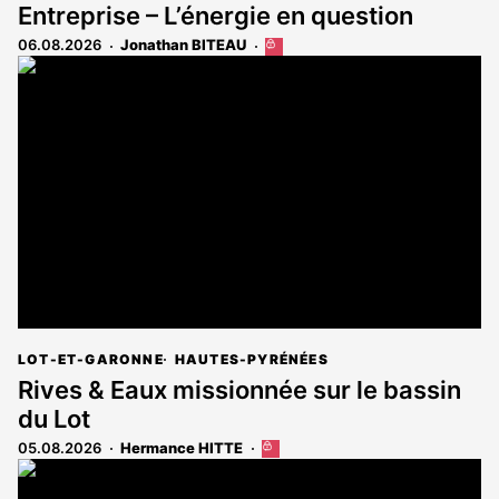
Entreprise – L’énergie en question
06.08.2026
Jonathan BITEAU
Cet
article
est
réservé
aux
abonnés
LOT-ET-GARONNE
HAUTES-PYRÉNÉES
Rives & Eaux missionnée sur le bassin
du Lot
05.08.2026
Hermance HITTE
Cet
article
est