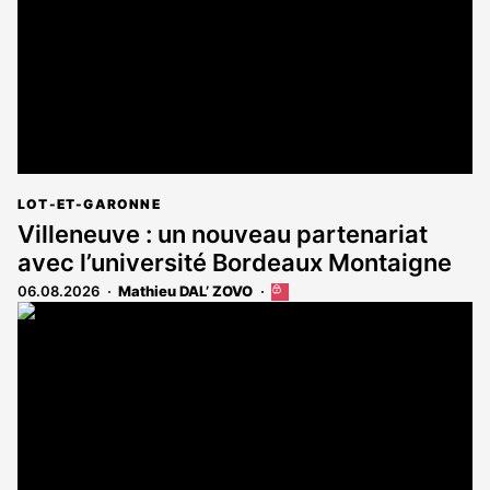
LOT-ET-GARONNE
Villeneuve : un nouveau partenariat
avec l’université Bordeaux Montaigne
06.08.2026
Mathieu DAL’ ZOVO
Cet
article
est
réservé
aux
abonnés