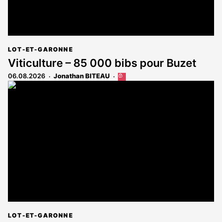
LOT-ET-GARONNE
Viticulture – 85 000 bibs pour Buzet
06.08.2026
Jonathan BITEAU
Cet
article
est
réservé
aux
abonnés
LOT-ET-GARONNE