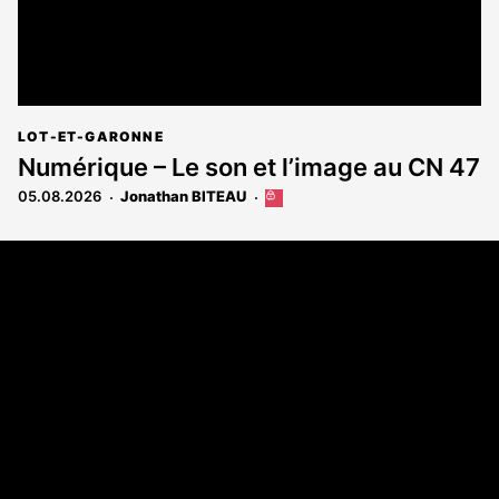
LOT-ET-GARONNE
Numérique – Le son et l’image au CN 47
05.08.2026
Jonathan BITEAU
Cet
article
est
Coordonnées
réservé
aux
108 rue Fondaudège - CS71900
abonnés
33081 Bordeaux Cedex
Tél. 05 56 81 17 32
A propos