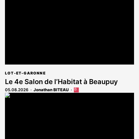
réservé
aux
abonnés
LOT-ET-GARONNE
Le 4e Salon de l’Habitat à Beaupuy
05.08.2026
Jonathan BITEAU
Cet
article
est
réservé
aux
abonnés