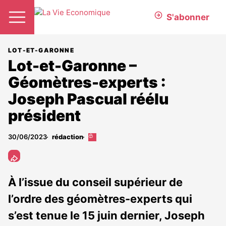
S'abonner
LOT-ET-GARONNE
Lot-et-Garonne –
Géomètres-experts :
Joseph Pascual réélu
président
30/06/2023
rédaction
Cet
article
est
réservé
aux
À l’issue du conseil supérieur de
abonnés
l’ordre des géomètres-experts qui
s’est tenue le 15 juin dernier, Joseph