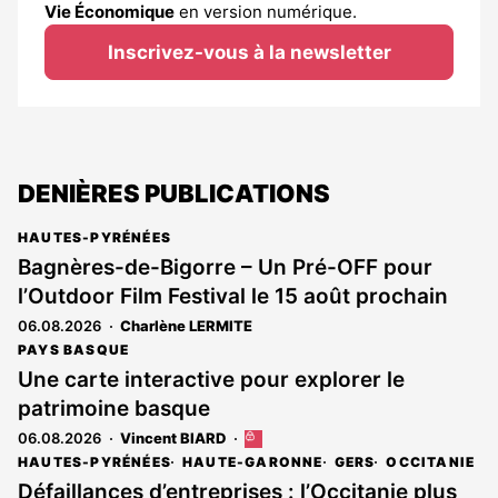
Vie Économique
en version numérique.
Inscrivez-vous à la newsletter
DENIÈRES PUBLICATIONS
HAUTES-PYRÉNÉES
Bagnères-de-Bigorre – Un Pré-OFF pour
l’Outdoor Film Festival le 15 août prochain
06.08.2026
Charlène LERMITE
PAYS BASQUE
Une carte interactive pour explorer le
patrimoine basque
06.08.2026
Vincent BIARD
Cet
article
HAUTES-PYRÉNÉES
HAUTE-GARONNE
GERS
OCCITANIE
est
Défaillances d’entreprises : l’Occitanie plus