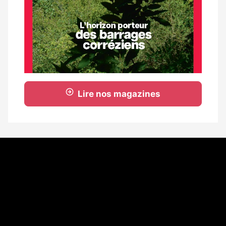
Lire nos magazines
Coordonnées
108 rue Fondaudège - CS71900
33081 Bordeaux Cedex
Tél. 05 56 81 17 32