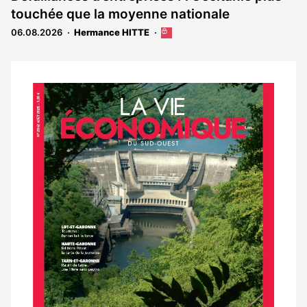
réservé
touchée que la moyenne nationale
aux
abonnés
06.08.2026
Hermance HITTE
Cet
article
est
réservé
aux
Notre
abonnés
dernier
magazine