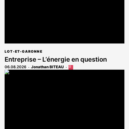
LOT-ET-GARONNE
Entreprise – L’énergie en question
06.08.2026
Jonathan BITEAU
Cet
article
est
réservé
aux
abonnés