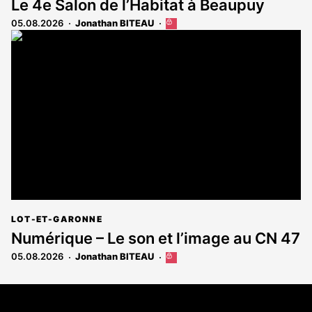
Le 4e Salon de l’Habitat à Beaupuy
05.08.2026
Jonathan BITEAU
Cet
article
est
réservé
aux
abonnés
LOT-ET-GARONNE
Numérique – Le son et l’image au CN 47
05.08.2026
Jonathan BITEAU
Cet
article
est
Coordonnées
réservé
aux