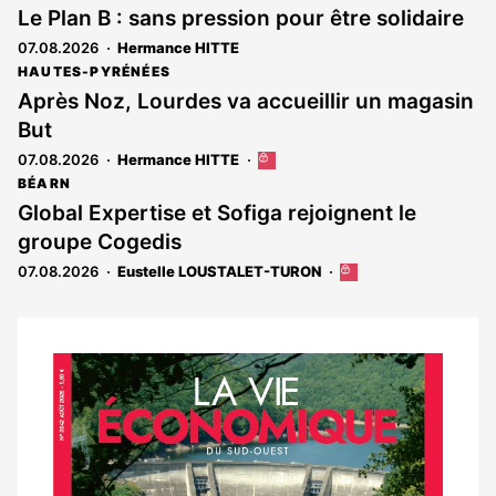
Le Plan B : sans pression pour être solidaire
07.08.2026
Hermance HITTE
HAUTES-PYRÉNÉES
Après Noz, Lourdes va accueillir un magasin
But
07.08.2026
Hermance HITTE
Cet
article
BÉARN
est
Global Expertise et Sofiga rejoignent le
réservé
groupe Cogedis
aux
abonnés
07.08.2026
Eustelle LOUSTALET-TURON
Cet
article
est
réservé
aux
Notre
abonnés
dernier
magazine