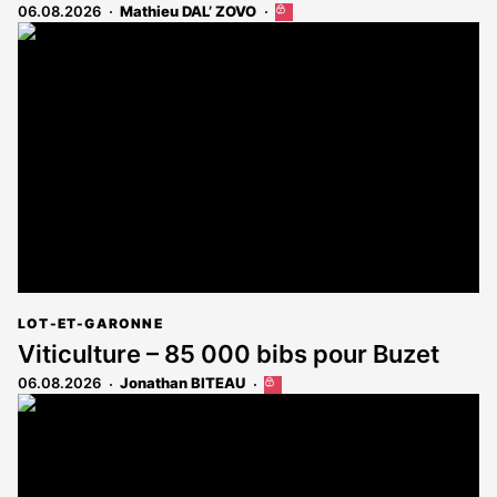
06.08.2026
Mathieu DAL’ ZOVO
Cet
article
est
réservé
aux
abonnés
LOT-ET-GARONNE
Viticulture – 85 000 bibs pour Buzet
06.08.2026
Jonathan BITEAU
Cet
article
est
réservé
aux
abonnés