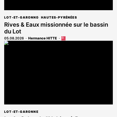
LOT-ET-GARONNE
HAUTES-PYRÉNÉES
Rives & Eaux missionnée sur le bassin
du Lot
05.08.2026
Hermance HITTE
Cet
article
est
réservé
aux
abonnés
LOT-ET-GARONNE