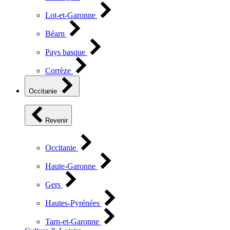
Lot-et-Garonne
Béarn
Pays basque
Corrèze
Occitanie
Revenir
Occitanie
Haute-Garonne
Gers
Hautes-Pyrénées
Tarn-et-Garonne