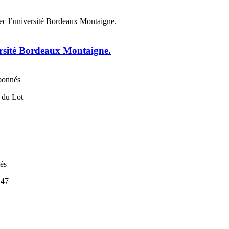
ersité Bordeaux Montaigne.
abonnés
nés