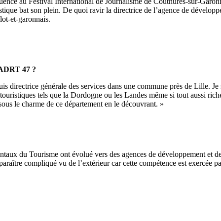
uence au Festival International de Journalisme de Couthures-sur-Garon
istique bat son plein. De quoi ravir la directrice de l’agence de dével
ot-et-garonnais.
l’ADRT 47 ?
is directrice générale des services dans une commune près de Lille. Je so
ouristiques tels que la Dordogne ou les Landes même si tout aussi riche 
sous le charme de ce département en le découvrant. »
ux du Tourisme ont évolué vers des agences de développement et de r
aître compliqué vu de l’extérieur car cette compétence est exercée par