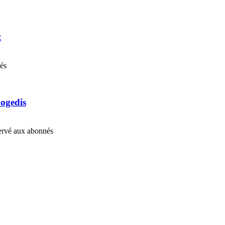
t
nés
Cogedis
éservé aux abonnés