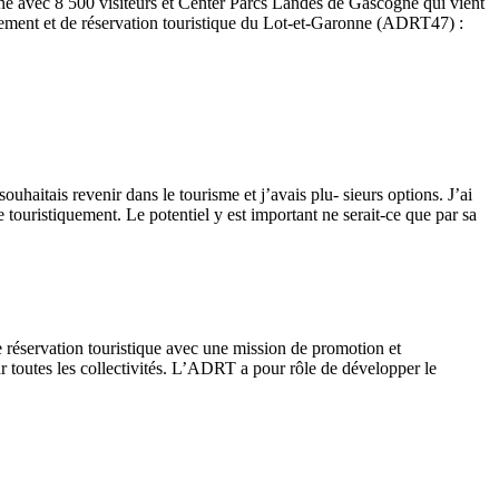
ne avec 8 500 visiteurs et Center Parcs Landes de Gascogne qui vient
oppement et de réservation touristique du Lot-et-Garonne (ADRT47) :
uhaitais revenir dans le tourisme et j’avais plu- sieurs options. J’ai
touristiquement. Le potentiel y est important ne serait-ce que par sa
éservation touristique avec une mission de promotion et
 toutes les collectivités. L’ADRT a pour rôle de développer le