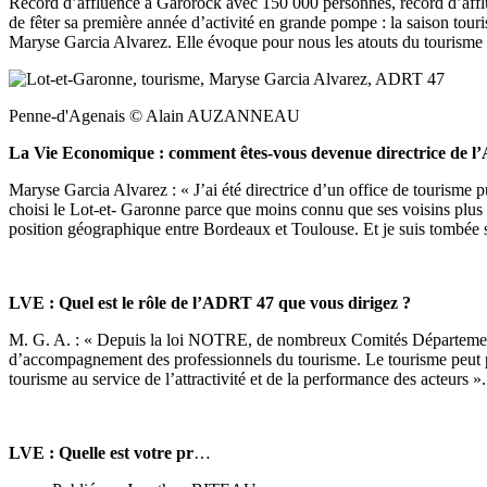
Record d’affluence à Garorock avec 150 000 personnes, record d’affl
de fêter sa première année d’activité en grande pompe : la saison tour
Maryse Garcia Alvarez. Elle évoque pour nous les atouts du tourisme l
Penne-d'Agenais © Alain AUZANNEAU
La Vie Economique : comment êtes-vous devenue directrice de 
Maryse Garcia Alvarez : « J’ai été directrice d’un office de tourisme pu
choisi le Lot-et- Garonne parce que moins connu que ses voisins plus t
position géographique entre Bordeaux et Toulouse. Et je suis tombée 
LVE : Quel est le rôle de l’ADRT 47 que vous dirigez ?
M. G. A. : « Depuis la loi NOTRE, de nombreux Comités Départementa
d’accompagnement des professionnels du tourisme. Le tourisme peut par
tourisme au service de l’attractivité et de la performance des acteurs ».
LVE : Quelle est votre pr
…