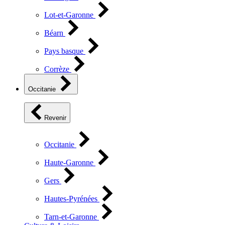
Lot-et-Garonne
Béarn
Pays basque
Corrèze
Occitanie
Revenir
Occitanie
Haute-Garonne
Gers
Hautes-Pyrénées
Tarn-et-Garonne