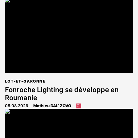
article
est
réservé
aux
abonnés
LOT-ET-GARONNE
Fonroche Lighting se développe en
Roumanie
05.08.2026
Mathieu DAL’ ZOVO
Cet
article
est
réservé
aux
abonnés