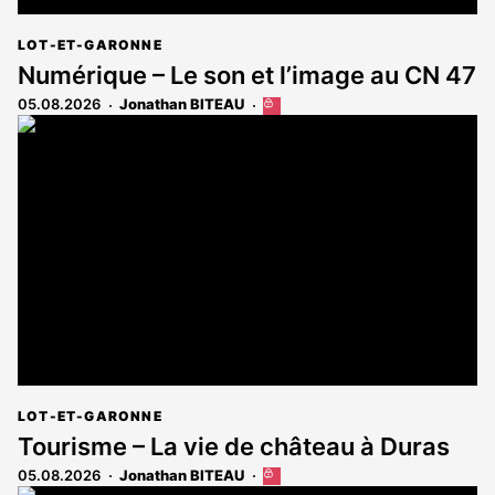
LOT-ET-GARONNE
Numérique – Le son et l’image au CN 47
05.08.2026
Jonathan BITEAU
Cet
article
est
réservé
aux
abonnés
LOT-ET-GARONNE
Tourisme – La vie de château à Duras
05.08.2026
Jonathan BITEAU
Cet