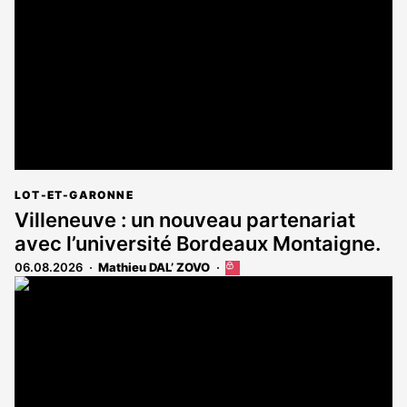
LOT-ET-GARONNE
Villeneuve : un nouveau partenariat
avec l’université Bordeaux Montaigne.
06.08.2026
Mathieu DAL’ ZOVO
Cet
article
est
réservé
aux
abonnés