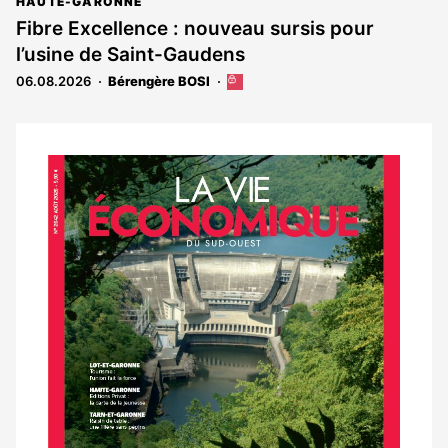
article
HAUTE-GARONNE
est
Fibre Excellence : nouveau sursis pour
réservé
l’usine de Saint-Gaudens
aux
abonnés
06.08.2026
Bérengère BOSI
Cet
article
est
réservé
aux
Notre
abonnés
dernier
magazine