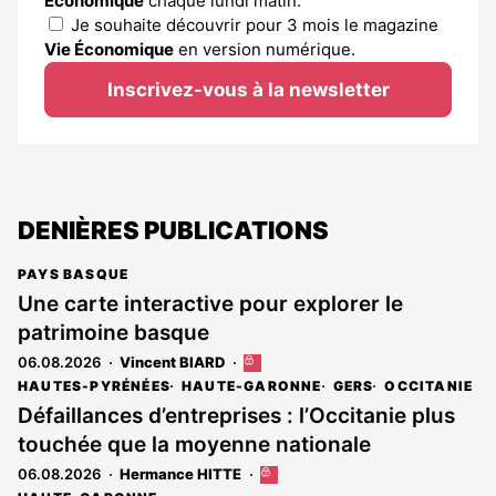
Économique
chaque lundi matin.
Je souhaite découvrir pour 3 mois le magazine
Vie Économique
en version numérique.
Inscrivez-vous à la newsletter
DENIÈRES PUBLICATIONS
PAYS BASQUE
Une carte interactive pour explorer le
patrimoine basque
06.08.2026
Vincent BIARD
Cet
article
HAUTES-PYRÉNÉES
HAUTE-GARONNE
GERS
OCCITANIE
est
Défaillances d’entreprises : l’Occitanie plus
réservé
touchée que la moyenne nationale
aux
abonnés
06.08.2026
Hermance HITTE
Cet