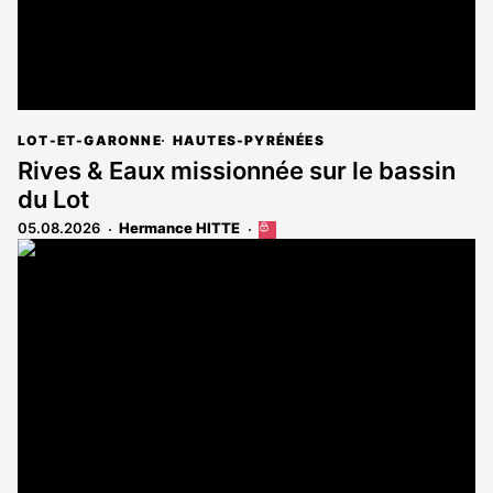
LOT-ET-GARONNE
HAUTES-PYRÉNÉES
Rives & Eaux missionnée sur le bassin
du Lot
05.08.2026
Hermance HITTE
Cet
article
est
réservé
aux
abonnés