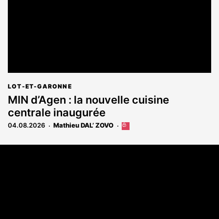
LOT-ET-GARONNE
MIN d’Agen : la nouvelle cuisine
centrale inaugurée
04.08.2026
Mathieu DAL’ ZOVO
Cet
article
est
Coordonnées
réservé
aux
108 rue Fondaudège - CS71900
abonnés
33081 Bordeaux Cedex
Tél. 05 56 81 17 32