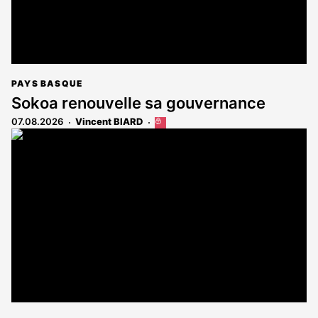
PAYS BASQUE
Sokoa renouvelle sa gouvernance
07.08.2026
Vincent BIARD
Cet
article
est
réservé
aux
abonnés