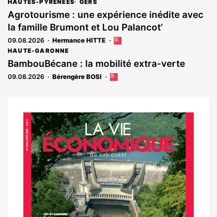
article
HAUTES-PYRÉNÉES
GERS
est
Agrotourisme : une expérience inédite avec
réservé
la famille Brumont et Lou Palancot’
aux
abonnés
09.08.2026
Hermance HITTE
Cet
article
HAUTE-GARONNE
est
BambouBécane : la mobilité extra-verte
réservé
09.08.2026
Bérengère BOSI
Cet
aux
article
abonnés
est
réservé
aux
Notre
abonnés
dernier
magazine