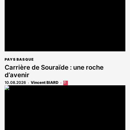
aux
abonnés
PAYS BASQUE
Carrière de Souraïde : une roche
d’avenir
10.08.2026
Vincent BIARD
Cet
article
est
réservé
aux
abonnés