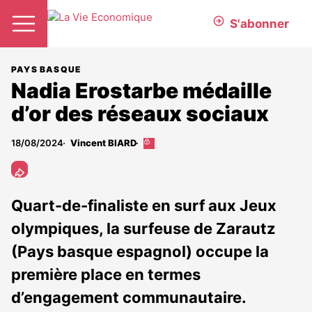
S'abonner
PAYS BASQUE
Nadia Erostarbe médaille
d’or des réseaux sociaux
18/08/2024
Vincent BIARD
Cet
article
est
réservé
aux
Quart-de-finaliste en surf aux Jeux
abonnés
olympiques, la surfeuse de Zarautz
(Pays basque espagnol) occupe la
première place en termes
d’engagement communautaire.