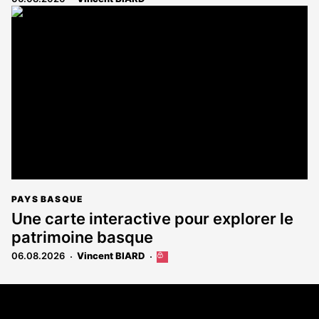
PAYS BASQUE
Une carte interactive pour explorer le
patrimoine basque
06.08.2026
Vincent BIARD
Cet
article
est
Coordonnées
réservé
aux