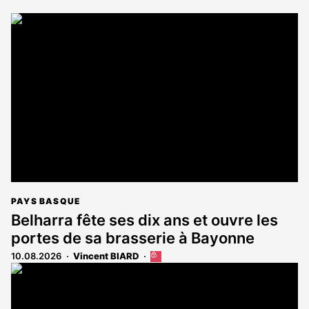
PAYS BASQUE
Belharra fête ses dix ans et ouvre les
portes de sa brasserie à Bayonne
10.08.2026
Vincent BIARD
Cet
article
est
réservé