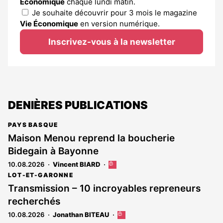
Économique
chaque lundi matin.
Je souhaite découvrir pour 3 mois le magazine
Vie Économique
en version numérique.
Inscrivez-vous à la newsletter
DENIÈRES PUBLICATIONS
PAYS BASQUE
Maison Menou reprend la boucherie
Bidegain à Bayonne
10.08.2026
Vincent BIARD
Cet
article
LOT-ET-GARONNE
est
Transmission – 10 incroyables repreneurs
réservé
recherchés
aux
abonnés
10.08.2026
Jonathan BITEAU
Cet