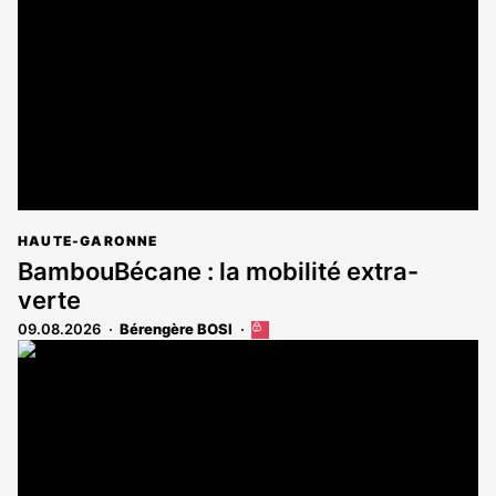
HAUTE-GARONNE
BambouBécane : la mobilité extra-
verte
09.08.2026
Bérengère BOSI
Cet
article
est
réservé
aux
abonnés