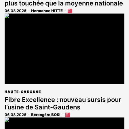
plus touchée que la moyenne nationale
06.08.2026
Hermance HITTE
Cet
article
est
réservé
aux
abonnés
HAUTE-GARONNE
Fibre Excellence : nouveau sursis pour
l’usine de Saint-Gaudens
06.08.2026
Bérengère BOSI
Cet
article
est