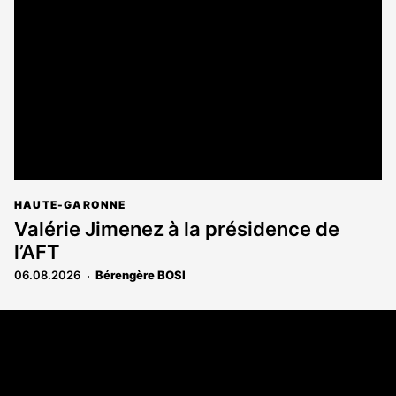
réservé
aux
abonnés
HAUTE-GARONNE
Valérie Jimenez à la présidence de
l’AFT
06.08.2026
Bérengère BOSI
Coordonnées
108 rue Fondaudège - CS71900
33081 Bordeaux Cedex