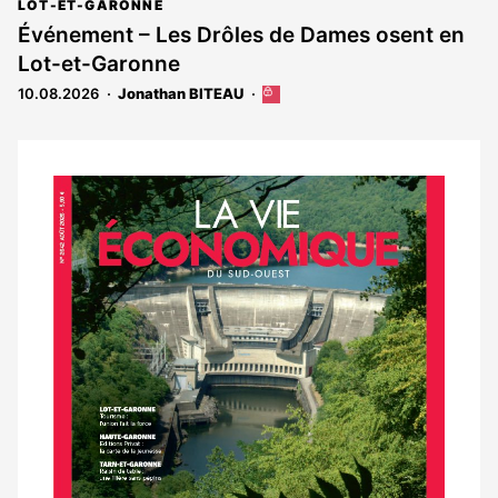
article
LOT-ET-GARONNE
est
Événement – Les Drôles de Dames osent en
réservé
Lot-et-Garonne
aux
abonnés
10.08.2026
Jonathan BITEAU
Cet
article
est
réservé
aux
Notre
abonnés
dernier
magazine