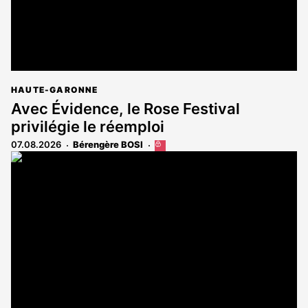
HAUTE-GARONNE
Avec Évidence, le Rose Festival
privilégie le réemploi
07.08.2026
Bérengère BOSI
Cet
article
est
réservé
aux
abonnés