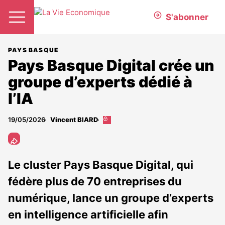
S'abonner
PAYS BASQUE
Pays Basque Digital crée un
groupe d’experts dédié à
l’IA
19/05/2026
Vincent BIARD
Cet
article
est
réservé
aux
Le cluster Pays Basque Digital, qui
abonnés
fédère plus de 70 entreprises du
numérique, lance un groupe d’experts
en intelligence artificielle afin