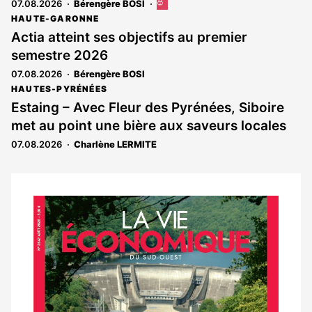
07.08.2026
Bérengère BOSI
Cet
article
HAUTE-GARONNE
est
Actia atteint ses objectifs au premier
réservé
semestre 2026
aux
abonnés
07.08.2026
Bérengère BOSI
HAUTES-PYRÉNÉES
Estaing – Avec Fleur des Pyrénées, Siboire
met au point une bière aux saveurs locales
07.08.2026
Charlène LERMITE
Notre
dernier
magazine