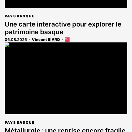
PAYS BASQUE
Une carte interactive pour explorer le
patrimoine basque
06.08.2026
Vincent BIARD
Cet
article
est
réservé
aux
abonnés
PAYS BASQUE
Métallurgie : une reprise encore fragile