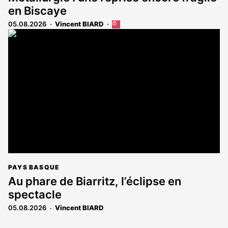
en Biscaye
05.08.2026
Vincent BIARD
Cet
article
est
réservé
aux
abonnés
PAYS BASQUE
Au phare de Biarritz, l’éclipse en
spectacle
05.08.2026
Vincent BIARD