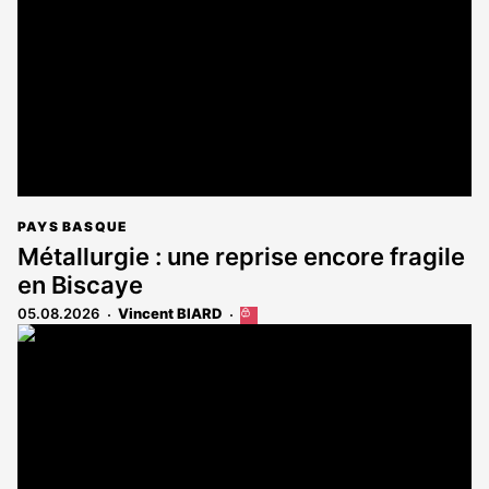
aux
abonnés
PAYS BASQUE
Métallurgie : une reprise encore fragile
en Biscaye
05.08.2026
Vincent BIARD
Cet
article
est
réservé
aux
abonnés