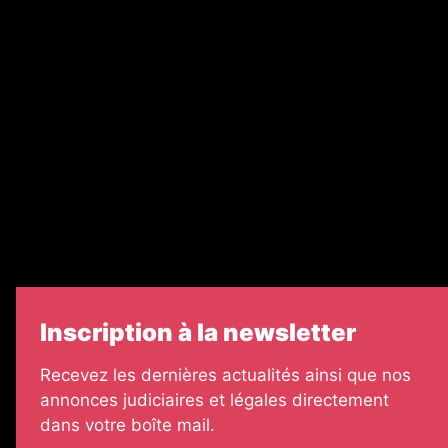
Recrutement
Nos partenaires
Legal Medias
Échos Judiciaires Girondins
7 Jours
Informateur Judiciaire
Les Annonces Landaises
Inscription à la newsletter
Recevez les dernières actualités ainsi que nos
annonces judiciaires et légales directement
dans votre boîte mail.