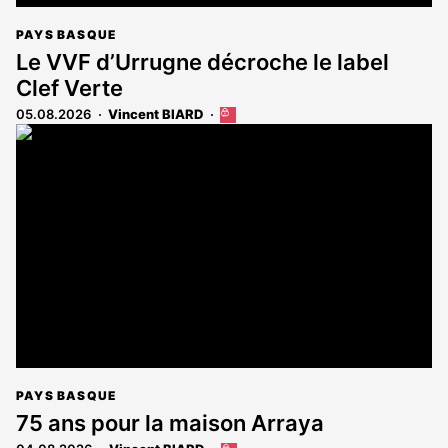
PAYS BASQUE
Le VVF d’Urrugne décroche le label
Clef Verte
05.08.2026
Vincent BIARD
Cet
article
est
réservé
aux
abonnés
PAYS BASQUE
75 ans pour la maison Arraya