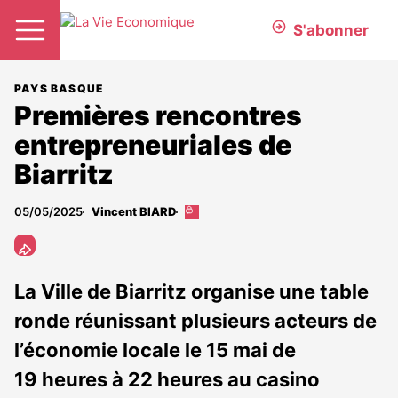
S'abonner
PAYS BASQUE
Premières rencontres
entrepreneuriales de
Biarritz
05/05/2025
Vincent BIARD
Cet
article
est
réservé
aux
La Ville de Biarritz organise une table
abonnés
ronde réunissant plusieurs acteurs de
l’économie locale le 15 mai de
19 heures à 22 heures au casino