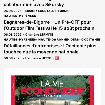
collaboration avec Sikorsky
06.08.2026
Eustelle LOUSTALET-TURON
HAUTES-PYRÉNÉES
Bagnères-de-Bigorre – Un Pré-OFF pour
l’Outdoor Film Festival le 15 août prochain
06.08.2026
Charlène LERMITE
HAUTES-PYRÉNÉES
HAUTE-GARONNE
GERS
OCCITANIE
Défaillances d’entreprises : l’Occitanie plus
touchée que la moyenne nationale
06.08.2026
Hermance HITTE
Cet
article
est
réservé
aux
Notre
abonnés
dernier
magazine