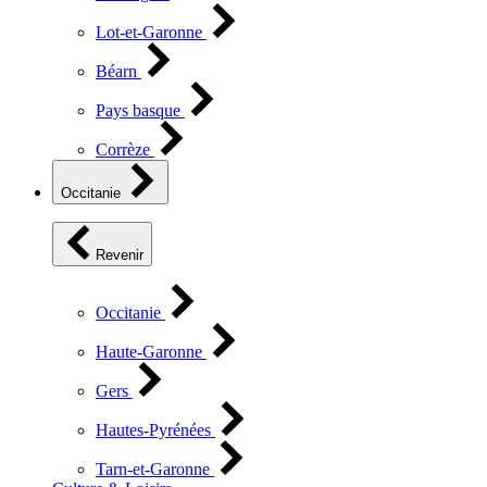
Lot-et-Garonne
Béarn
Pays basque
Corrèze
Occitanie
Revenir
Occitanie
Haute-Garonne
Gers
Hautes-Pyrénées
Tarn-et-Garonne