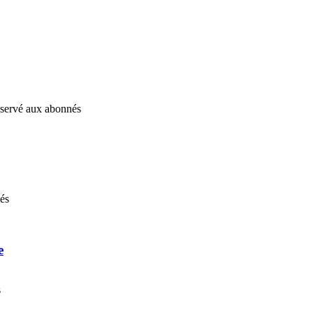
réservé aux abonnés
nés
e
s