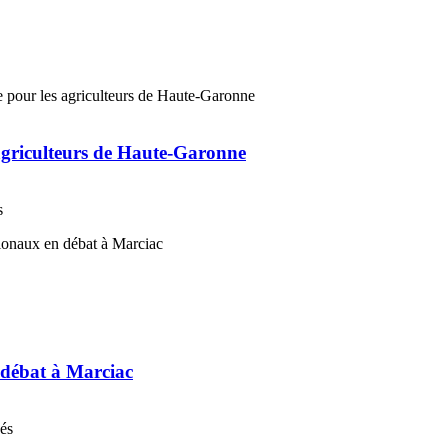
 agriculteurs de Haute-Garonne
s
n débat à Marciac
nés