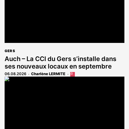
GERS
Auch – La CCI du Gers s’installe dans
ses nouveaux locaux en septembre
06.08.2026
Charlène LERMITE
Cet
article
est
réservé
aux
abonnés