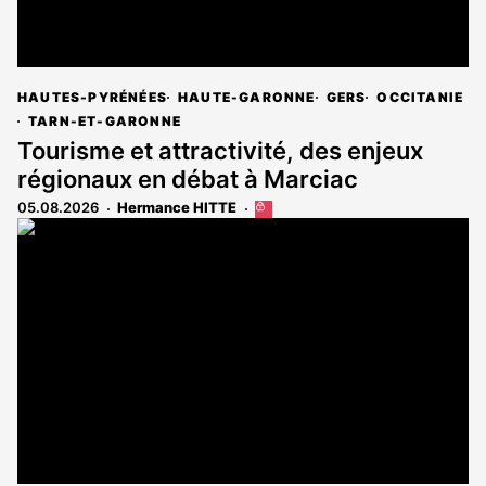
HAUTES-PYRÉNÉES
HAUTE-GARONNE
GERS
OCCITANIE
TARN-ET-GARONNE
Tourisme et attractivité, des enjeux
régionaux en débat à Marciac
05.08.2026
Hermance HITTE
Cet
article
est
réservé
aux
abonnés