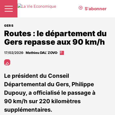
S'abonner
GERS
Routes : le département du
Gers repasse aux 90 km/h
17/02/2026
Mathieu DAL’ ZOVO
Cet
article
est
réservé
aux
Le président du Conseil
abonnés
Départemental du Gers, Philippe
Dupouy, a officialisé le passage à
90 km/h sur 220 kilomètres
supplémentaires.