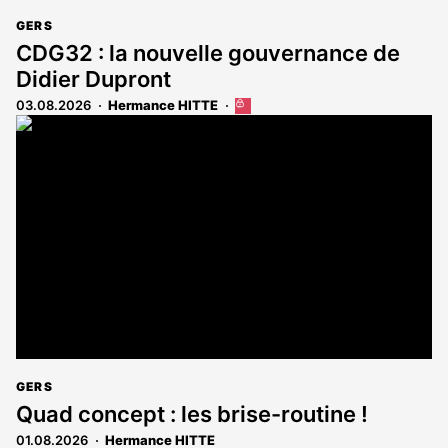
GERS
CDG32 : la nouvelle gouvernance de
Didier Dupront
03.08.2026
Hermance HITTE
Cet
article
est
réservé
aux
abonnés
GERS
Quad concept : les brise-routine !
01.08.2026
Hermance HITTE