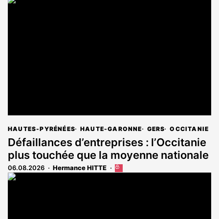
HAUTES-PYRÉNÉES
HAUTE-GARONNE
GERS
OCCITANIE
Défaillances d’entreprises : l’Occitanie
plus touchée que la moyenne nationale
06.08.2026
Hermance HITTE
Cet
article
est
réservé
aux
abonnés