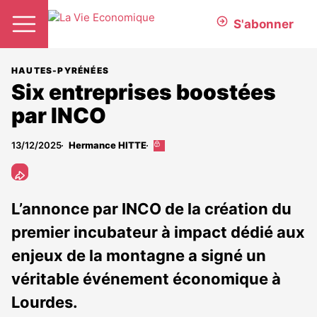
S'abonner
HAUTES-PYRÉNÉES
Six entreprises boostées
par INCO
13/12/2025
Hermance HITTE
Cet
article
est
réservé
aux
L’annonce par INCO de la création du
abonnés
premier incubateur à impact dédié aux
enjeux de la montagne a signé un
véritable événement économique à
Lourdes.