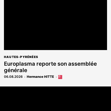
réservé
aux
abonnés
HAUTES-PYRÉNÉES
Europlasma reporte son assemblée
générale
06.08.2026
Hermance HITTE
Cet
article
est
Coordonnées
réservé
aux
108 rue Fondaudège - CS71900
abonnés
33081 Bordeaux Cedex
Tél. 05 56 81 17 32