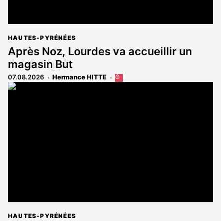
HAUTES-PYRÉNÉES
Après Noz, Lourdes va accueillir un
magasin But
07.08.2026
Hermance HITTE
Cet
article
est
réservé
aux
abonnés
HAUTES-PYRÉNÉES