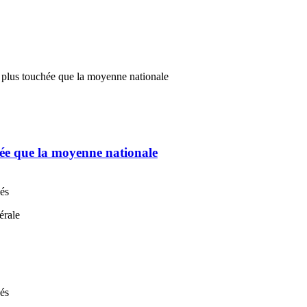
chée que la moyenne nationale
nés
nés