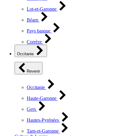
Lot-et-Garonne
Béarn
Pays basque
Corrèze
Occitanie
Revenir
Occitanie
Haute-Garonne
Gers
Hautes-Pyrénées
Tarn-et-Garonne