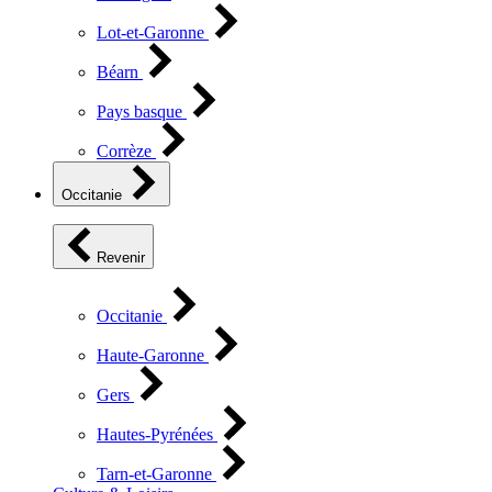
Lot-et-Garonne
Béarn
Pays basque
Corrèze
Occitanie
Revenir
Occitanie
Haute-Garonne
Gers
Hautes-Pyrénées
Tarn-et-Garonne