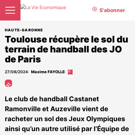
S'abonner
HAUTE-GARONNE
Toulouse récupère le sol du
terrain de handball des JO
de Paris
27/08/2024
Maxime FAYOLLE
Cet
article
est
réservé
aux
Le club de handball Castanet
abonnés
Ramonville et Auzeville vient de
racheter un sol des Jeux Olympiques
ainsi qu’un autre utilisé par l’Équipe de