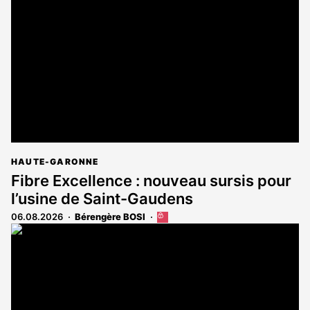
réservé
aux
abonnés
HAUTE-GARONNE
Fibre Excellence : nouveau sursis pour
l’usine de Saint-Gaudens
06.08.2026
Bérengère BOSI
Cet
article
est
réservé
aux
abonnés