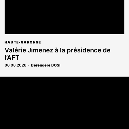
HAUTE-GARONNE
Valérie Jimenez à la présidence de
l’AFT
06.08.2026
Bérengère BOSI
Coordonnées
108 rue Fondaudège - CS71900
33081 Bordeaux Cedex
Tél. 05 56 81 17 32