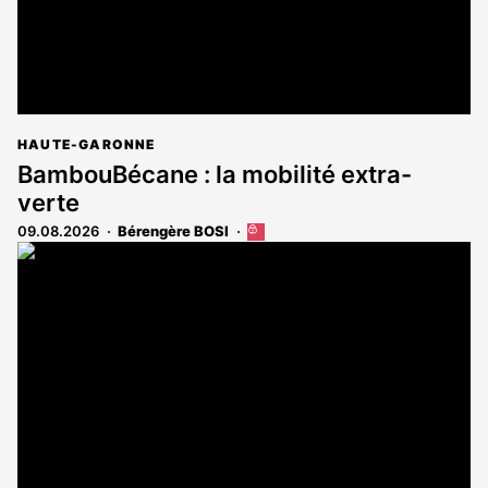
HAUTE-GARONNE
BambouBécane : la mobilité extra-
verte
09.08.2026
Bérengère BOSI
Cet
article
est
réservé
aux
abonnés