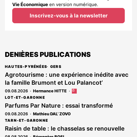
Vie Économique
en version numérique.
Inscrivez-vous à la newsletter
DENIÈRES PUBLICATIONS
HAUTES-PYRÉNÉES
GERS
Agrotourisme : une expérience inédite avec
la famille Brumont et Lou Palancot’
09.08.2026
Hermance HITTE
Cet
article
LOT-ET-GARONNE
est
Parfums Par Nature : essai transformé
réservé
09.08.2026
Mathieu DAL’ ZOVO
aux
abonnés
TARN-ET-GARONNE
Raisin de table : le chasselas se renouvelle
08.08.2026
Bérengère BOSI