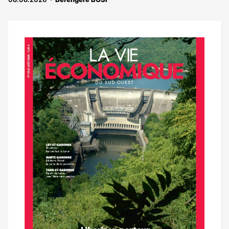
Notre
dernier
magazine