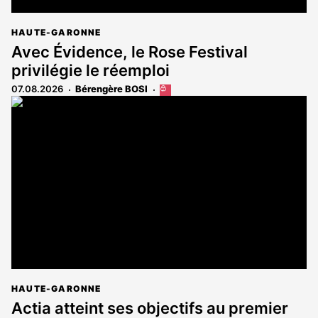
HAUTE-GARONNE
Avec Évidence, le Rose Festival
privilégie le réemploi
07.08.2026
Bérengère BOSI
Cet
article
est
réservé
aux
abonnés
HAUTE-GARONNE
Actia atteint ses objectifs au premier