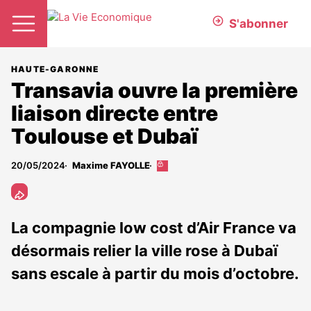
S'abonner
HAUTE-GARONNE
Transavia ouvre la première
liaison directe entre
Toulouse et Dubaï
20/05/2024
Maxime FAYOLLE
Cet
article
est
réservé
aux
La compagnie low cost d’Air France va
abonnés
désormais relier la ville rose à Dubaï
sans escale à partir du mois d’octobre.