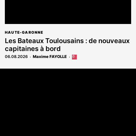
HAUTE-GARONNE
Les Bateaux Toulousains : de nouveaux
capitaines à bord
06.08.2026
Maxime FAYOLLE
Cet
article
est
Coordonnées
réservé
aux
108 rue Fondaudège - CS71900
abonnés
33081 Bordeaux Cedex
Tél. 05 56 81 17 32
A propos