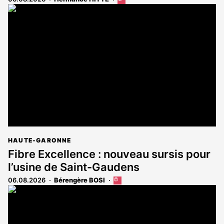
article
est
réservé
aux
abonnés
HAUTE-GARONNE
Fibre Excellence : nouveau sursis pour
l’usine de Saint-Gaudens
06.08.2026
Bérengère BOSI
Cet
article
est
réservé
aux