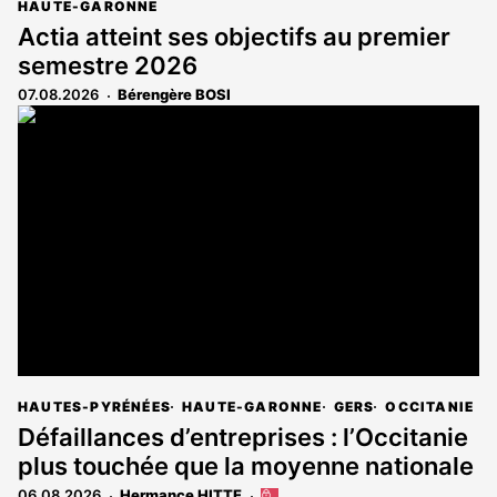
HAUTE-GARONNE
Actia atteint ses objectifs au premier
semestre 2026
07.08.2026
Bérengère BOSI
HAUTES-PYRÉNÉES
HAUTE-GARONNE
GERS
OCCITANIE
Défaillances d’entreprises : l’Occitanie
plus touchée que la moyenne nationale
06.08.2026
Hermance HITTE
Cet