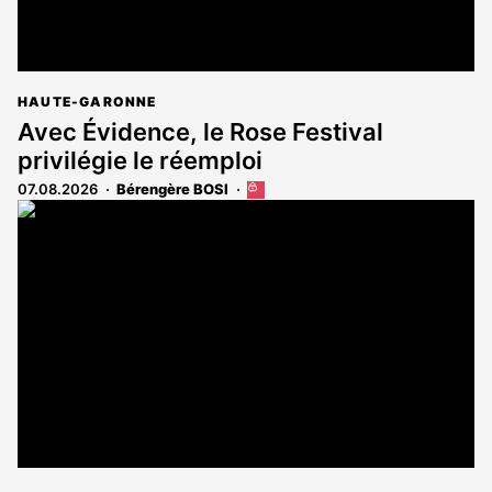
HAUTE-GARONNE
Avec Évidence, le Rose Festival
privilégie le réemploi
07.08.2026
Bérengère BOSI
Cet
article
est
réservé
aux
abonnés