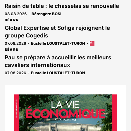
Raisin de table : le chasselas se renouvelle
08.08.2026
Bérengère BOSI
BÉARN
Global Expertise et Sofiga rejoignent le
groupe Cogedis
07.08.2026
Eustelle LOUSTALET-TURON
Cet
article
BÉARN
est
Pau se prépare à accueillir les meilleurs
réservé
cavaliers internationaux
aux
abonnés
07.08.2026
Eustelle LOUSTALET-TURON
Notre
dernier
magazine