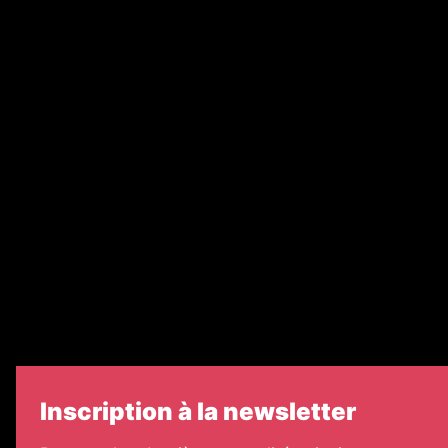
Abonnement
Nos magazines
Ventes aux enchères & opportunités
Recrutement
Nos partenaires
Legal Medias
Échos Judiciaires Girondins
7 Jours
Informateur Judiciaire
Les Annonces Landaises
Inscription à la newsletter