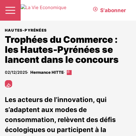
S'abonner
HAUTES-PYRÉNÉES
Trophées du Commerce :
les Hautes-Pyrénées se
lancent dans le concours
02/12/2025
Hermance HITTE
Cet
article
est
réservé
aux
Les acteurs de l’innovation, qui
abonnés
s’adaptent aux modes de
consommation, relèvent des défis
écologiques ou participent à la