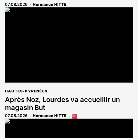
07.08.2026
Hermance HITTE
HAUTES-PYRÉNÉES
Après Noz, Lourdes va accueillir un
magasin But
07.08.2026
Hermance HITTE
Cet
article
est
réservé