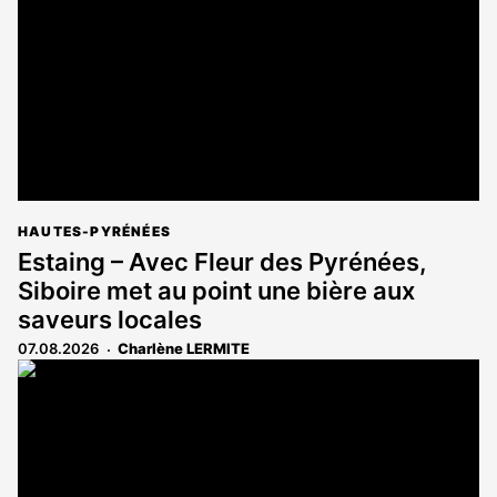
aux
abonnés
HAUTES-PYRÉNÉES
Estaing – Avec Fleur des Pyrénées,
Siboire met au point une bière aux
saveurs locales
07.08.2026
Charlène LERMITE