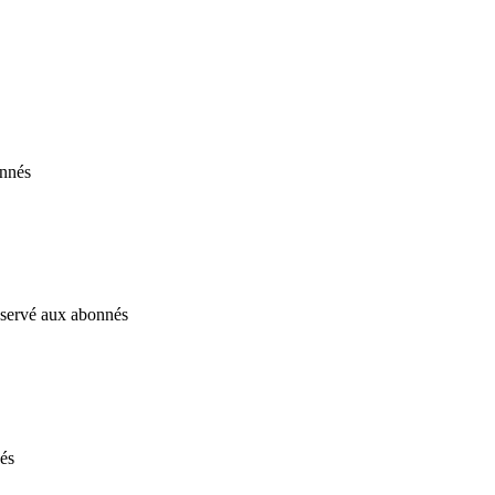
onnés
réservé aux abonnés
nés