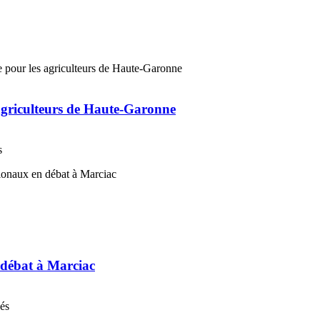
 agriculteurs de Haute-Garonne
s
n débat à Marciac
nés