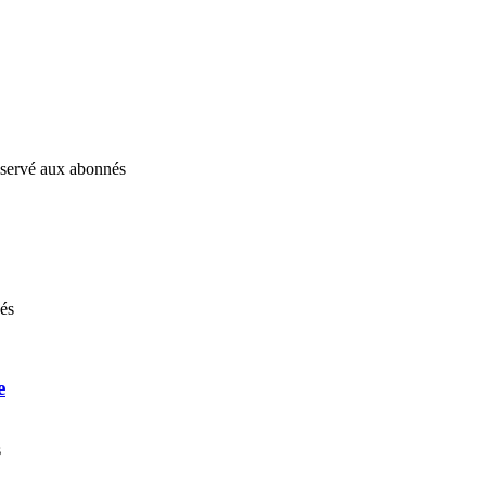
réservé aux abonnés
nés
e
s