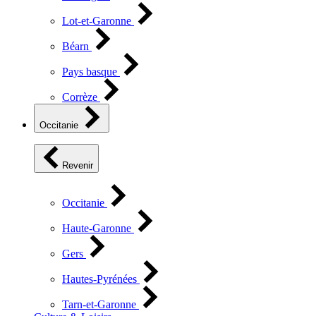
Lot-et-Garonne
Béarn
Pays basque
Corrèze
Occitanie
Revenir
Occitanie
Haute-Garonne
Gers
Hautes-Pyrénées
Tarn-et-Garonne