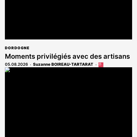
DORDOGNE
Moments privilégiés avec des artisans
05.08.2026
Suzanne BOIREAU-TARTARAT
Cet
article
est
réservé
aux
abonnés