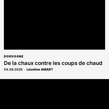
DORDOGNE
De la chaux contre les coups de chaud
04.08.2026
Léontine AMART
Coordonnées
108 rue Fondaudège - CS71900
33081 Bordeaux Cedex
Tél. 05 56 81 17 32