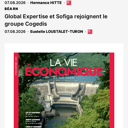
07.08.2026
Hermance HITTE
Cet
article
BÉARN
est
Global Expertise et Sofiga rejoignent le
réservé
groupe Cogedis
aux
abonnés
07.08.2026
Eustelle LOUSTALET-TURON
Cet
article
est
réservé
aux
Notre
abonnés
dernier
magazine