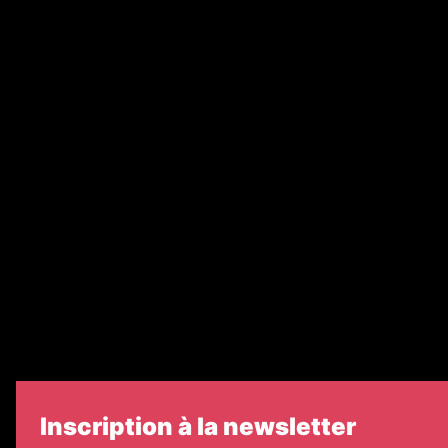
Abonnement
Nos magazines
Ventes aux enchères & opportunités
Recrutement
Nos partenaires
Legal Medias
Échos Judiciaires Girondins
7 Jours
Informateur Judiciaire
Les Annonces Landaises
Inscription à la newsletter