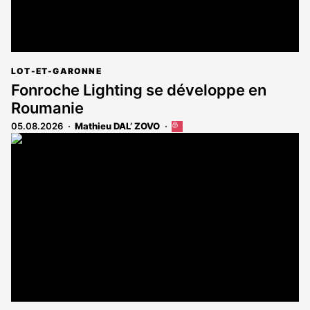
LOT-ET-GARONNE
Fonroche Lighting se développe en
Roumanie
05.08.2026
Mathieu DAL’ ZOVO
Cet
article
est
réservé
aux
abonnés