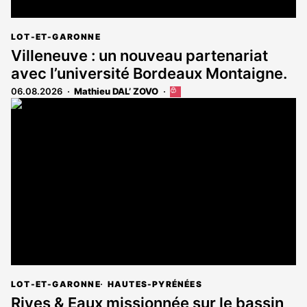
LOT-ET-GARONNE
Villeneuve : un nouveau partenariat
avec l’université Bordeaux Montaigne.
06.08.2026
Mathieu DAL’ ZOVO
Cet
article
est
réservé
aux
abonnés
LOT-ET-GARONNE
HAUTES-PYRÉNÉES
Rives & Eaux missionnée sur le bassin