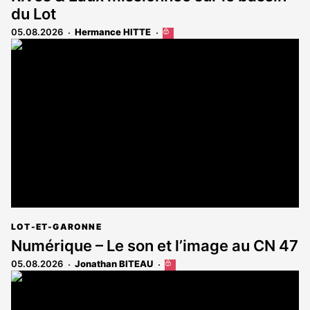
du Lot
05.08.2026
Hermance HITTE
Cet
article
est
réservé
aux
abonnés
LOT-ET-GARONNE
Numérique – Le son et l’image au CN 47
05.08.2026
Jonathan BITEAU
Cet
article
est
réservé