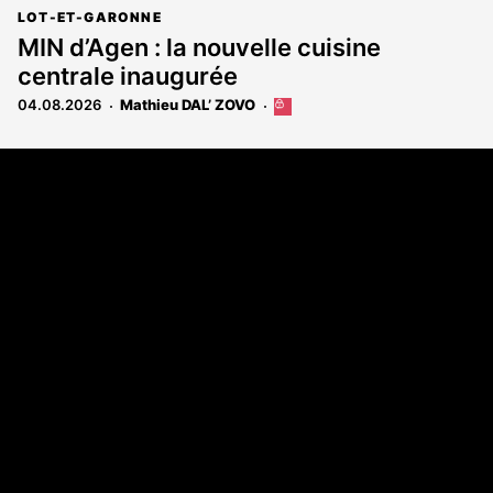
LOT-ET-GARONNE
MIN d’Agen : la nouvelle cuisine
centrale inaugurée
04.08.2026
Mathieu DAL’ ZOVO
Cet
article
est
Coordonnées
réservé
aux
108 rue Fondaudège - CS71900
abonnés
33081 Bordeaux Cedex
Tél. 05 56 81 17 32
A propos
Qui sommes-nous
Contact
Annonces légales