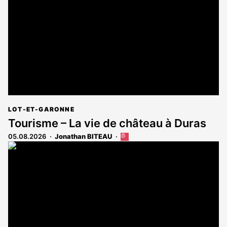
aux
abonnés
LOT-ET-GARONNE
Tourisme – La vie de château à Duras
05.08.2026
Jonathan BITEAU
Cet
article
est
réservé
aux
abonnés