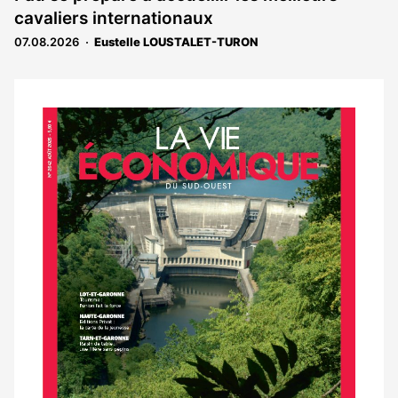
réservé
cavaliers internationaux
aux
abonnés
07.08.2026
Eustelle LOUSTALET-TURON
Notre
dernier
magazine