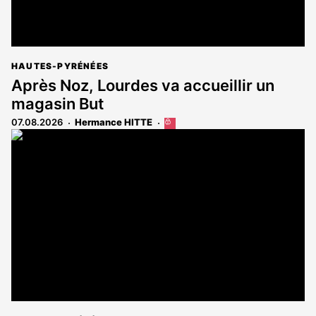
HAUTES-PYRÉNÉES
Après Noz, Lourdes va accueillir un
magasin But
07.08.2026
Hermance HITTE
Cet
article
est
réservé
aux
abonnés