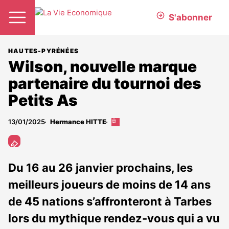
S'abonner
HAUTES-PYRÉNÉES
Wilson, nouvelle marque
partenaire du tournoi des
Petits As
13/01/2025
Hermance HITTE
Cet
article
est
réservé
aux
Du 16 au 26 janvier prochains, les
abonnés
meilleurs joueurs de moins de 14 ans
de 45 nations s’affronteront à Tarbes
lors du mythique rendez-vous qui a vu