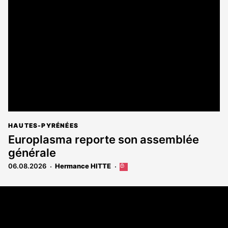
est
réservé
aux
abonnés
HAUTES-PYRÉNÉES
Europlasma reporte son assemblée
générale
06.08.2026
Hermance HITTE
Cet
article
est
Coordonnées
réservé
aux
108 rue Fondaudège - CS71900
abonnés
33081 Bordeaux Cedex